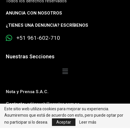
Todos los derechos reservados
ANUNCIA CON NOSOTROS
¿
TIENES UNA DENUNCIA? ESCRÍBENOS
+51 961-602-710
Nuestras Secciones
Nota y Prensa S.A.C.
Contacto:
editorweb@caretas.com.pe
Este sitio web utiliza cookies para mejorar su experiencia.
Asumiremos que está de acuerdo con esto, pero puede optar por
Síguenos:
no participar si lo desea.
Aceptar
Leer más