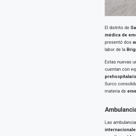
El distrito de
Sa
médica de em
presentó dos
a
labor de la
Brig
Estas nuevas u
cuentan con e
prehospitalaria
Surco consolid
materia de
eme
Ambulancia
Las ambulancia
internacional