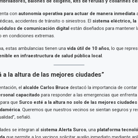
ibriladores, balones de oxígeno, kits de férulas y collarines ce
uenta con
autonomía operativa para actuar de manera inmediata
a
icas, accidentes de tránsito o siniestros. El
sistema eléctrico, la
 módulos de comunicación digital
están diseñados para mantener la
o en condiciones extremas.
a, estas ambulancias tienen una
vida útil de 10 años
, lo que repre
enible en infraestructura de salud pública local
.
 a la altura de las mejores ciudades”
entación, el
alcalde Carlos Bruce
destacó la importancia de conta
rsonal capacitado
para responder a las emergencias que enfrenta el
 para que
Surco esté a la altura no solo de las mejores ciudades 
udamérica
. Queremos que nuestros vecinos se sientan seguros y r
alidad”, señaló.
ades se integran al
sistema Alerta Surco
, una
plataforma tecnol
ida
que permite a los vecinos solicitar auxilio inmediato mediante ap