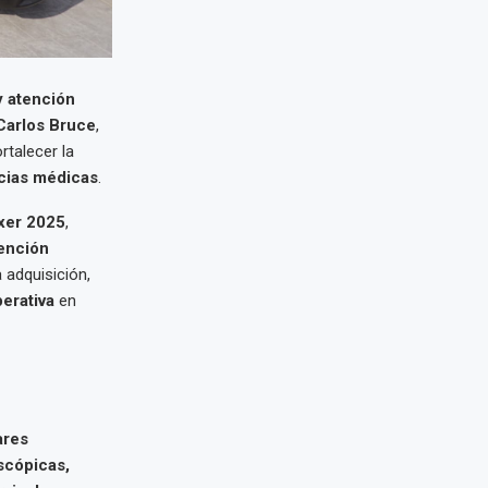
y atención
Carlos Bruce
,
rtalecer la
cias médicas
.
xer 2025
,
ención
 adquisición,
erativa
en
ares
scópicas,