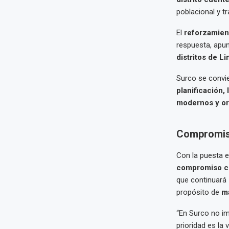
poblacional y tr
El
reforzamien
respuesta, apun
distritos de L
Surco se convie
planificación, 
modernos y ori
Compromiso
Con la puesta 
compromiso con
que continuará
propósito de
ma
“En Surco no i
prioridad es la