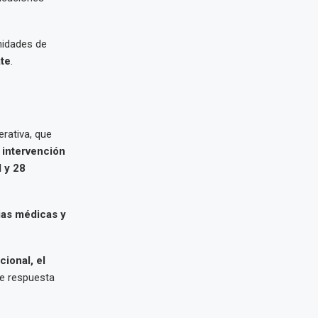
nidades de
ate
.
erativa, que
 intervención
d y 28
ias médicas y
cional, el
de respuesta