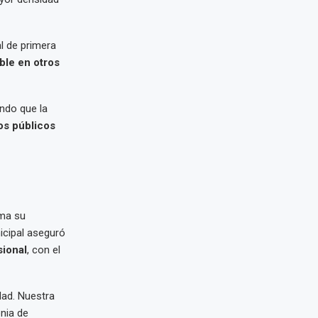
l de primera
ble en otros
ndo que la
os públicos
rma su
icipal aseguró
sional
, con el
dad. Nuestra
onia de