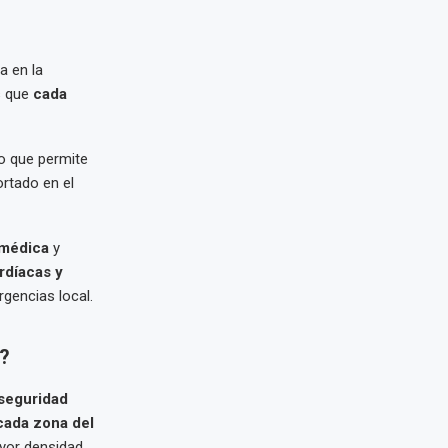
a en la
es que
cada
o que permite
ortado en el
 médica
y
rdíacas y
gencias local.
o?
 seguridad
cada zona del
ayor densidad