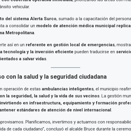
ánsito vehicular.
to del sistema Alerta Surco
, sumado a la capacitación del persona
ta a consolidar un
modelo de atención médica municipal replica
ima Metropolitana
.
rte así en un
referente en gestión local de emergencias
, mostra
la tecnología y la inversión eficiente
pueden traducirse en
servici
entados a salvar vidas
.
 con la salud y la seguridad ciudadana
en operación de estas
ambulancias inteligentes
, el municipio reafi
 la seguridad, la salud y la vida de sus vecinos
. La gestión mun
invirtiendo en infraestructura, equipamiento y formación profe
ntener estándares de atención de nivel internacional
.
mprovisamos. Planificamos, invertimos y actuamos con responsabili
 vida de cada ciudadano”, concluyó el alcalde Bruce durante la cerem