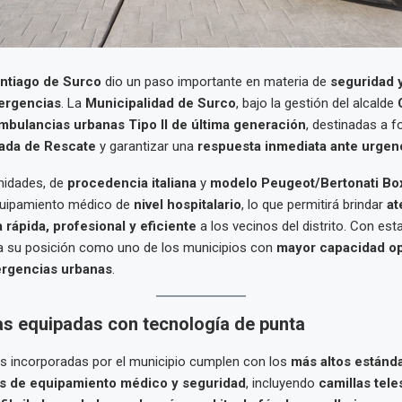
ntiago de Surco
dio un paso importante en materia de
seguridad 
ergencias
. La
Municipalidad de Surco
, bajo la gestión del alcalde
mbulancias urbanas Tipo II de última generación
, destinadas a fo
ada de Rescate
y garantizar una
respuesta inmediata ante urgen
nidades, de
procedencia italiana
y
modelo Peugeot/Bertonati Bo
quipamiento médico de
nivel hospitalario
, lo que permitirá brindar
at
 rápida, profesional y eficiente
a los vecinos del distrito. Con esta
a su posición como uno de los municipios con
mayor capacidad op
rgencias urbanas
.
s equipadas con tecnología de punta
s incorporadas por el municipio cumplen con los
más altos estánd
es de equipamiento médico y seguridad
, incluyendo
camillas tele