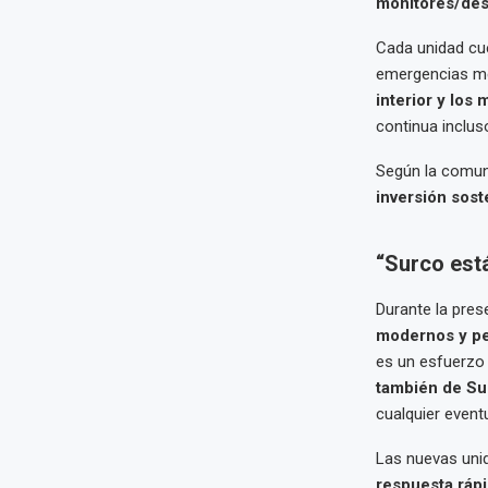
monitores/desf
Cada unidad c
emergencias méd
interior y los
continua inclus
Según la comun
inversión sost
“Surco está
Durante la pres
modernos y pe
es un esfuerzo
también de S
cualquier eventu
Las nuevas unid
respuesta ráp