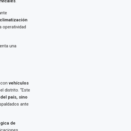
rvicales
.
nte
 climatización
 operatividad
senta una
r con
vehículos
 distrito. “Este
del país, sino
espaldados ante
ógica de
licaciones