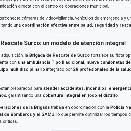
icación directa con el centro de operaciones municipal.
terconecta cámaras de videovigilancia, vehículos de emergencia y u
litando una
coordinación efectiva entre salud, seguridad y resc
 Rescate Surco: un modelo de atención integral
adquisición, la
Brigada de Rescate de Surco
fortalece su flota op
uenta con
una ambulancia Tipo II adicional, nueve camionetas de
uipo multidisciplinario
integrado por
28 profesionales de la salu
están preparados para
atender accidentes, incendios, emergenc
nos
, garantizando una
cobertura integral en todo el distrito
.
peraciones de la Brigada
trabaja en coordinación con la
Policía Na
al de Bomberos y el SAMU
, lo que permite optimizar los tiempos 
 críticas.