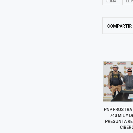
CLIMA
LLU
COMPARTIR
DICTAN NUEVE MESES DE
PNP FRUSTRA 
PRISIÓN PREVENTIVA PARA
740 MIL Y 
INVESTIGADO POR PRESUNTO
PRESUNTA RED
FEMINICIDIO DE SU
CIBER