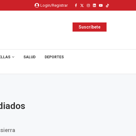
Login/Registrar
Suscríbete
ELLAS
SALUD
DEPORTES
diados
 sierra