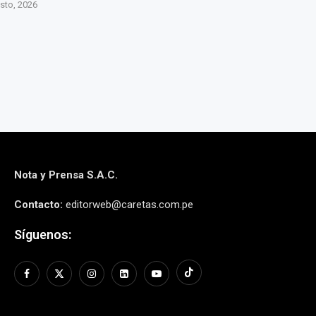
to, 2026
6 agosto, 2026
6 agos
Nota y Prensa S.A.C.
Contacto:
editorweb@caretas.com.pe
Síguenos: