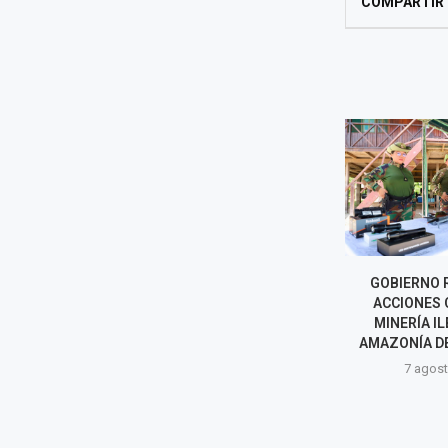
COMPARTIR
COFOPRI INICIARÁ
GOBIERNO 
TITULACIÓN DE VIVIENDAS
ACCIONES 
AFECTADAS POR SISMO EN
MINERÍA IL
PUMPUNYA, CHUPACA
AMAZONÍA D
7 agosto, 2026
7 agost