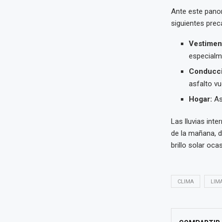
Ante este panor
siguientes prec
Vestimen
especialme
Conducci
asfalto vu
Hogar:
Ase
Las lluvias int
de la mañana, d
brillo solar ocas
CLIMA
LIM