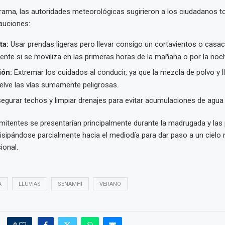
ama, las autoridades meteorológicas sugirieron a los ciudadanos t
auciones:
ta:
Usar prendas ligeras pero llevar consigo un cortavientos o casa
nte si se moviliza en las primeras horas de la mañana o por la noc
ón:
Extremar los cuidados al conducir, ya que la mezcla de polvo y l
elve las vías sumamente peligrosas.
gurar techos y limpiar drenajes para evitar acumulaciones de agua 
ermitentes se presentarían principalmente durante la madrugada y las
isipándose parcialmente hacia el mediodía para dar paso a un cielo
ional.
A
LLUVIAS
SENAMHI
VERANO
0