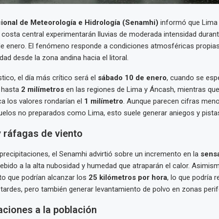
ional de Meteorología e Hidrología (Senamhi)
informó que Lima 
a costa central experimentarán lluvias de moderada intensidad durant
de enero. El fenómeno responde a condiciones atmosféricas propias
ad desde la zona andina hacia el litoral.
ico, el día más crítico será el
sábado 10 de enero
, cuando se esp
 hasta
2 milímetros
en las regiones de Lima y Áncash, mientras que 
Ica los valores rondarían el
1 milímetro
. Aunque parecen cifras meno
elos no preparados como Lima, esto suele generar aniegos y pistas
 ráfagas de viento
recipitaciones, el Senamhi advirtió sobre un incremento en la
sens
ebido a la alta nubosidad y humedad que atraparán el calor. Asimis
to que podrían alcanzar los
25 kilómetros por hora
, lo que podría 
 tardes, pero también generar levantamiento de polvo en zonas perif
iones a la población