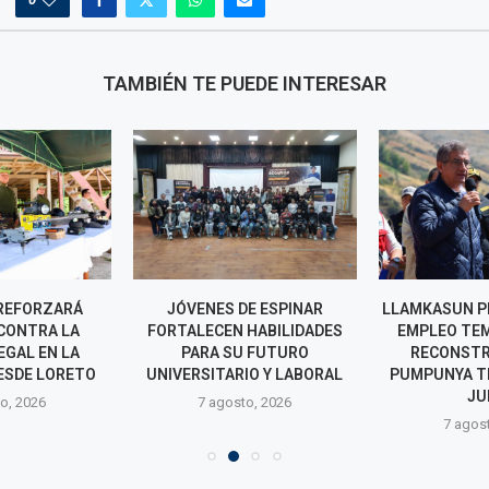
TAMBIÉN TE PUEDE INTERESAR
REFORZARÁ
JÓVENES DE ESPINAR
LLAMKASUN P
CONTRA LA
FORTALECEN HABILIDADES
EMPLEO TE
EGAL EN LA
PARA SU FUTURO
RECONSTR
ESDE LORETO
UNIVERSITARIO Y LABORAL
PUMPUNYA T
JU
o, 2026
7 agosto, 2026
7 agos