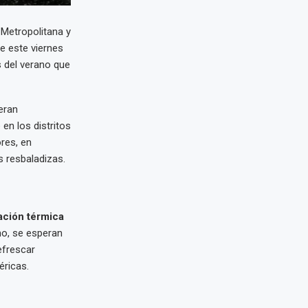
Metropolitana y
e este viernes
 del verano que
eran
en los distritos
res, en
 resbaladizas.
ación térmica
mo, se esperan
refrescar
éricas.