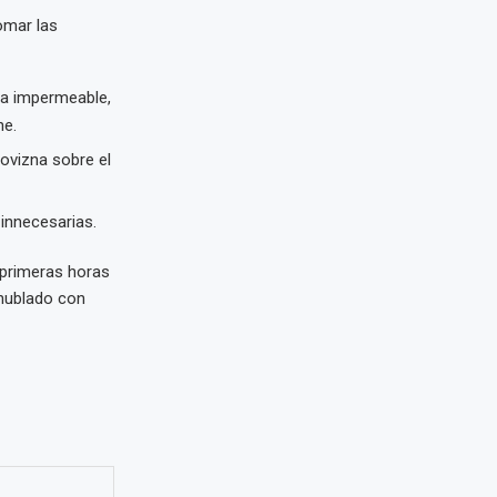
omar las
ca impermeable,
he.
lovizna sobre el
innecesarias.
 primeras horas
 nublado con