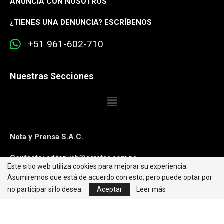
ANUNCIA CON NOSOTROS
¿
TIENES UNA DENUNCIA? ESCRÍBENOS
+51 961-602-710
Nuestras Secciones
Nota y Prensa S.A.C.
Contacto:
editorweb@caretas.com.pe
Este sitio web utiliza cookies para mejorar su experiencia.
Asumiremos que está de acuerdo con esto, pero puede optar por
Síguenos:
no participar si lo desea.
Aceptar
Leer más