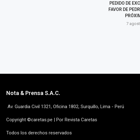
NTENTO DE
TITULACIÓN DE VIVIENDAS
PEDIDO DE EX
NCUBIERTA DE
AFECTADAS POR SISMO EN
FAVOR DE PEDR
 ALIAGA EN...
PUMPUNYA, CHUPACA
PRÓXIM
o, 2026
7 agosto, 2026
7 agost
Nota & Prensa S.A.C.
Av. Guardia Civil 1321, Oficina 1802, Surquillo, Lima - Perú
Copyright ©caretas.pe | Por Revista Caretas
Todos los derechos reservados