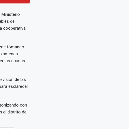
 Ministerio
ables del
a cooperativa
viene tomando
s exámenes
cer las causas
evisión de las
para esclarecer
agonizando con
el distrito de