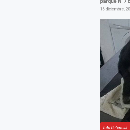
parque N°7 d
16 diciembre, 2
foto Refencial