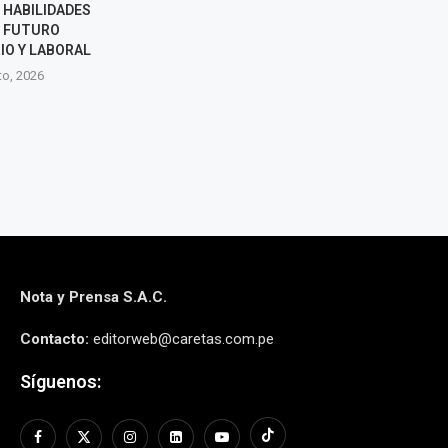
 HABILIDADES
EMPLEO TEMPORAL PARA
U FUTURO
RECONSTRUCCIÓN DE
IO Y LABORAL
PUMPUNYA TRAS SISMO EN
JUNÍN
to, 2026
7 agosto, 2026
Nota y Prensa S.A.C.
Contacto:
editorweb@caretas.com.pe
Síguenos: