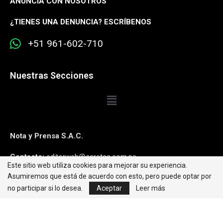
ANUNCIA CON NOSOTROS
¿
TIENES UNA DENUNCIA? ESCRÍBENOS
+51 961-602-710
Nuestras Secciones
Nota y Prensa S.A.C.
Contacto:
editorweb@caretas.com.pe
Este sitio web utiliza cookies para mejorar su experiencia.
Asumiremos que está de acuerdo con esto, pero puede optar por
Síguenos:
no participar si lo desea.
Aceptar
Leer más