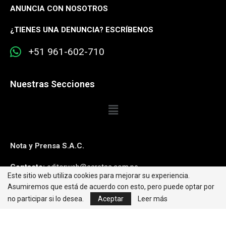
ANUNCIA CON NOSOTROS
¿
TIENES UNA DENUNCIA? ESCRÍBENOS
+51 961-602-710
Nuestras Secciones
Nota y Prensa S.A.C.
Contacto:
editorweb@caretas.com.pe
Este sitio web utiliza cookies para mejorar su experiencia.
Asumiremos que está de acuerdo con esto, pero puede optar por
Síguenos:
no participar si lo desea.
Aceptar
Leer más