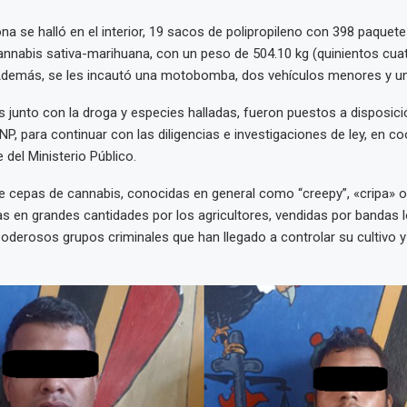
zona se halló en el interior, 19 sacos de polipropileno con 398 paquetes 
annabis sativa-marihuana, con un peso de 504.10 kg (quinientos cuat
Además, se les incautó una motobomba, dos vehículos menores y un 
s junto con la droga y especies halladas, fueron puestos a disposici
NP, para continuar con las diligencias e investigaciones de ley, en c
 del Ministerio Público.
 cepas de cannabis, conocidas en general como “creepy”, «cripa» o
as en grandes cantidades por los agricultores, vendidas por bandas l
poderosos grupos criminales que han llegado a controlar su cultivo y