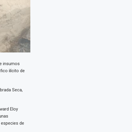
de insumos
ico ilícito de
ebrada Seca,
eward Eloy
 unas
 especies de