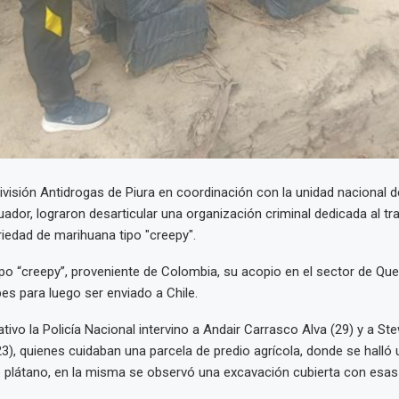
ivisión Antidrogas de Piura en coordinación con la unidad nacional 
dor, lograron desarticular una organización criminal dedicada al traf
riedad de marihuana tipo "creepy".
po “creepy”, proveniente de Colombia, su acopio en el sector de Qu
s para luego ser enviado a Chile.
tivo la Policía Nacional intervino a Andair Carrasco Alva (29) y a St
23), quienes cuidaban una parcela de predio agrícola, donde se halló
 plátano, en la misma se observó una excavación cubierta con esas