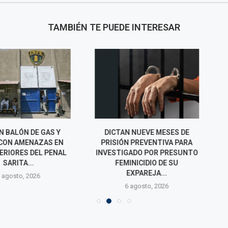
TAMBIÉN TE PUEDE INTERESAR
ÓN DE GAS Y
DICTAN NUEVE MESES DE
PNP FRUSTRA 
AMENAZAS EN
PRISIÓN PREVENTIVA PARA
740 MIL Y 
ES DEL PENAL
INVESTIGADO POR PRESUNTO
PRESUNTA RE
TA...
FEMINICIDIO DE SU
CIBER
EXPAREJA...
o, 2026
6 agos
6 agosto, 2026