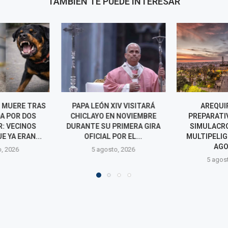
TAMBIÉN TE PUEDE INTERESAR
IV VISITARÁ
AREQUIPA AFINA
AGRO RURAL
N NOVIEMBRE
PREPARATIVOS PARA EL
MEJORAMIENT
PRIMERA GIRA
SIMULACRO NACIONAL
MÁS DE 6.30
POR EL...
MULTIPELIGRO DEL 14 DE
OCHO R
AGOSTO
o, 2026
5 agos
5 agosto, 2026