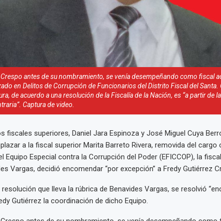
z Crespo antes de su nombramiento, se venía desempeñando como fiscal ad
izado en Delitos de Corrupción de Funcionarios del Distrito Fiscal del Santa.
ra, de acuerdo a una resolución de la Fiscalía de la Nación, es “a partir de la
traria”. Captura de video.
s fiscales superiores, Daniel Jara Espinoza y José Miguel Cuya Berr
lazar a la fiscal superior Marita Barreto Rivera, removida del carg
l Equipo Especial contra la Corrupción del Poder (EFICCOP), la fiscal
des Vargas, decidió encomendar “por excepción” a Fredy Gutiérrez C
 resolución que lleva la rúbrica de Benavides Vargas, se resolvió “en
edy Gutiérrez la coordinación de dicho Equipo.
z Crespo antes de su nombramiento, se venía desempeñando como fi