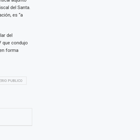
iscal del Santa.
ación, es “a
ar del
 V que condujo
 en forma
ERIO PUBLICO