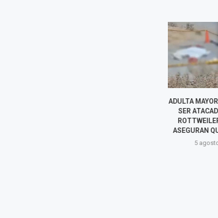
ADULTA MAYOR MUERE TRAS
PAPA LEÓN X
SER ATACADA POR DOS
CHICLAYO E
ROTTWEILER: VECINOS
DURANTE SU 
ASEGURAN QUE YA ERAN...
OFICIAL 
5 agosto, 2026
5 agost