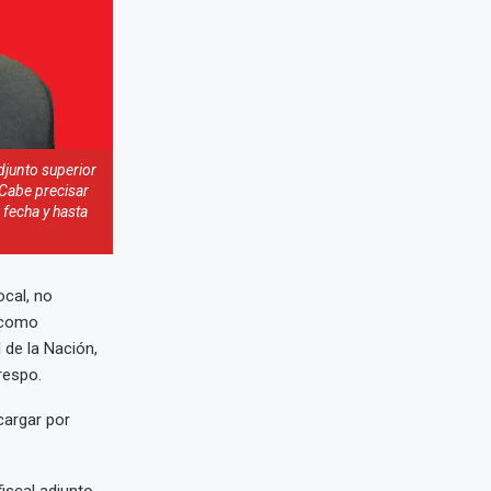
junto superior
 Cabe precisar
 fecha y hasta
ocal, no
o como
 de la Nación,
respo.
cargar por
scal adjunto