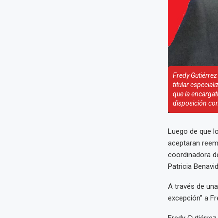
Fredy Gutiérre
titular especial
que la encargatu
disposición con
Luego de que lo
aceptaran reemp
coordinadora de
Patricia Benavi
A través de una
excepción” a Fr
Fredy Gutiérre