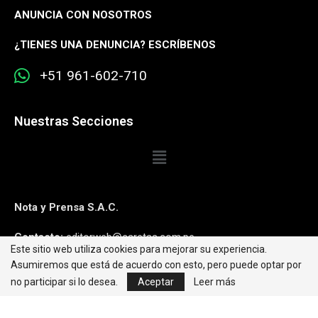
ANUNCIA CON NOSOTROS
¿
TIENES UNA DENUNCIA? ESCRÍBENOS
+51 961-602-710
Nuestras Secciones
Nota y Prensa S.A.C.
Contacto:
editorweb@caretas.com.pe
Este sitio web utiliza cookies para mejorar su experiencia.
Asumiremos que está de acuerdo con esto, pero puede optar por
Síguenos:
no participar si lo desea.
Aceptar
Leer más