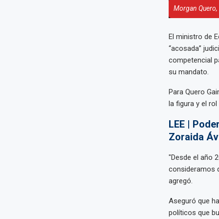
Morgan Quero, t
El ministro de 
“acosada” judic
competencial pa
su mandato.
Para Quero Gaim
la figura y el r
LEE | Poder
Zoraida Áv
"Desde el año 
consideramos qu
agregó.
Aseguró que hay
políticos que bu