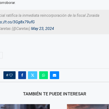
orroborar.
ial ratifica la inmediata reincorporación de la fiscal Zoraida
ps://t.co/3Gg8x79ufG
Caretas (@Caretas)
May 23, 2024
0
TAMBIÉN TE PUEDE INTERESAR