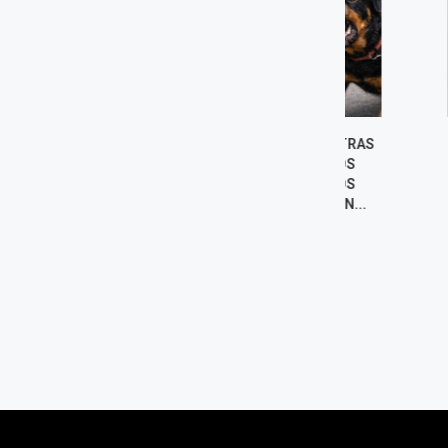
ADULTA MAYOR MUERE TRAS
PAPA LEÓN X
SER ATACADA POR DOS
CHICLAYO E
ROTTWEILER: VECINOS
DURANTE SU 
ASEGURAN QUE YA ERAN...
OFICIAL 
5 agosto, 2026
5 agost