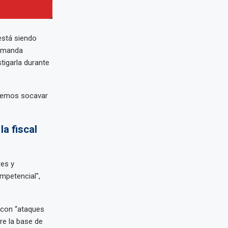
está siendo
demanda
tigarla durante
odemos socavar
la fiscal
res y
mpetencial",
 con “ataques
bre la base de