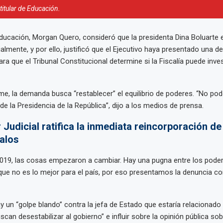
itular de Educación.
Educación, Morgan Quero, consideró que la presidenta Dina Boluarte 
ialmente, y por ello, justificó que el Ejecutivo haya presentado una 
ra que el Tribunal Constitucional determine si la Fiscalía puede inves
e, la demanda busca “restablecer” el equilibrio de poderes. “No p
ol de la Presidencia de la República”, dijo a los medios de prensa.
 Judicial ratifica la inmediata reincorporación de 
alos
2019, las cosas empezaron a cambiar. Hay una pugna entre los pode
e no es lo mejor para el país, por eso presentamos la denuncia co
 un “golpe blando” contra la jefa de Estado que estaría relacionado
scan desestabilizar al gobierno” e influir sobre la opinión pública so