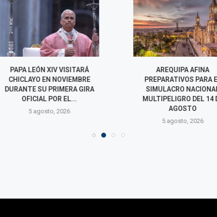
IV VISITARÁ
AREQUIPA AFINA
AGRO RURAL
N NOVIEMBRE
PREPARATIVOS PARA EL
MEJORAMIENT
PRIMERA GIRA
SIMULACRO NACIONAL
MÁS DE 6.30
POR EL...
MULTIPELIGRO DEL 14 DE
OCHO R
AGOSTO
o, 2026
5 agos
5 agosto, 2026