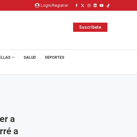
Login/Registrar
Suscríbete
ELLAS
SALUD
DEPORTES
er a
rré a