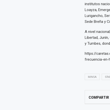
institutos naci
Loayza, Emergen
Lurigancho, Serg
Sede Breña y Ci
A nivel nacional
Libertad, Junín
y Tumbes, dond
https://careta
frecuencia-en-
MINSA
SÍN
COMPARTIR