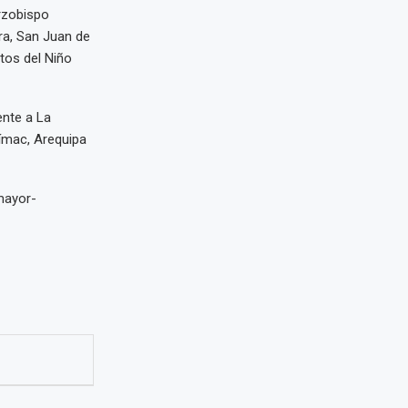
Arzobispo
ra, San Juan de
utos del Niño
ente a La
rímac, Arequipa
mayor-