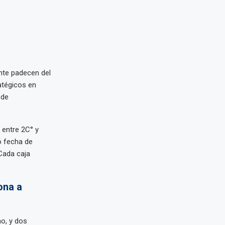
nte padecen del
atégicos en
 de
 entre 2C° y
o fecha de
 Cada caja
ona a
ao, y dos