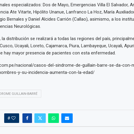
onales especializados: Dos de Mayo, Emergencias Villa El Salvador, 
cia Ate Vitarte, Hipólito Unanue, Lanfranco La Hoz, María Auxiliado
io Bernales y Daniel Alcides Carrión (Callao), asimismo, a los instit
encias Neurológicas.
, la distribución se realizará a todas las regiones del país, principalm
, Cusco, Ucayali, Loreto, Cajamarca, Piura, Lambayeque, Ucayali, Apu
e hay mayor presencia de pacientes con esta enfermedad.
s.com.pe/nacional/casos-del-sindrome-de-guillain-barre-se-da-con-
hombres-y-su-incidencia-aumenta-con-la-edad/
DROME GUILLAIN-BARRÉ
0