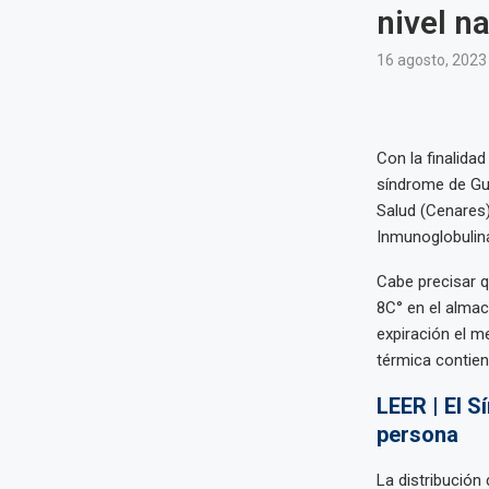
nivel n
16 agosto, 2023
Con la finalida
síndrome de Gui
Salud (Cenares),
Inmunoglobulina
Cabe precisar q
8C° en el almac
expiración el m
térmica contien
LEER | El S
persona
La distribución