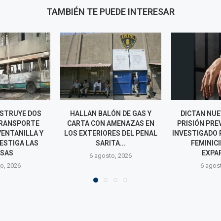
TAMBIÉN TE PUEDE INTERESAR
ÓN DE GAS Y
DICTAN NUEVE MESES DE
PNP FRUSTRA 
AMENAZAS EN
PRISIÓN PREVENTIVA PARA
740 MIL Y 
ES DEL PENAL
INVESTIGADO POR PRESUNTO
PRESUNTA RE
TA...
FEMINICIDIO DE SU
CIBER
EXPAREJA...
o, 2026
6 agos
6 agosto, 2026