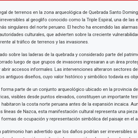
legal de terrenos en la zona arqueológica de Quebrada Santo Domin
rreversibles al geoglifo conocido como la Triple Espiral, una de las
ás singulares del norte peruano. El hecho ha encendido las alarmas
autoridades culturales, que advierten sobre la creciente vulnerabilidad
ente al tráfico de terrenos y las invasiones.
azado sobre las laderas de la quebrada y considerado parte del patrim
borrado luego de que grupos de invasores ingresaran a un área prote
 y abrir accesos informales. Las intervenciones alteraron sectores d
os antiguos diseños, cuyo valor histórico y simbólico todavía es obj
l forma parte de un conjunto arqueológico ubicado en la provincia de 
icas, visibles desde puntos elevados, constituyen un importante tes
 habitaron la costa norte peruana antes de la expansión incaica. A
s líneas de Nazca, esta manifestación cultural representa una pieza
formas de ocupación y representación simbólica del paisaje en el a
n patrimonio han advertido que los daños podrían ser irreversibles si