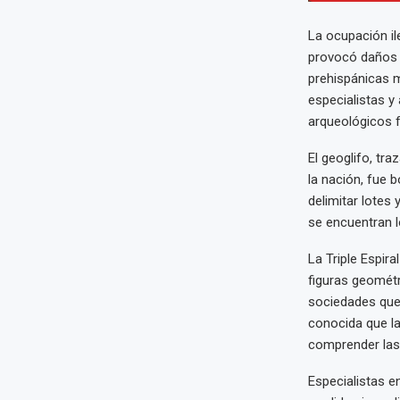
La ocupación i
provocó daños i
prehispánicas m
especialistas y 
arqueológicos fr
El geoglifo, tr
la nación, fue 
delimitar lotes
se encuentran l
La Triple Espira
figuras geométr
sociedades que
conocida que la
comprender las 
Especialistas e