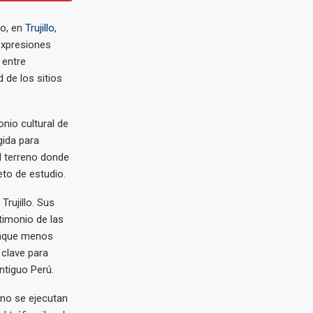
go, en
Trujillo
,
 expresiones
 entre
 de los sitios
onio cultural de
gida para
el terreno donde
eto de estudio.
Trujillo. Sus
timonio de las
unque menos
 clave para
ntiguo Perú.
 no se ejecutan