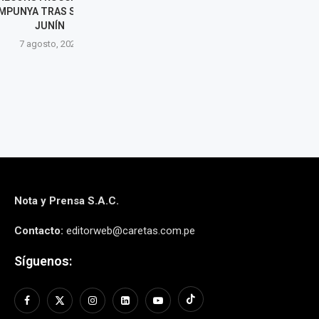
RAS SISMO EN
EL MERCADO...
7 agos
NÍN
7 agosto, 2026
to, 2026
Nota y Prensa S.A.C.
Contacto:
editorweb@caretas.com.pe
Síguenos: