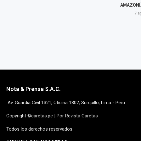
PUMPUNYA, CHUPACA
AMAZONÍA D
7 agosto, 2026
7 agost
Nota & Prensa S.A.C.
Av. Guardia Civil 1321, Oficina 1802, Surquillo, Lima - Perú
Copyright ©caretas.pe | Por Revista Caretas
Todos los derechos reservados