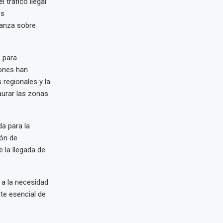
 tráfico ilegal
os
vanza sobre
 para
iones han
 regionales y la
taurar las zonas
da para la
ión de
 la llegada de
 a la necesidad
te esencial de