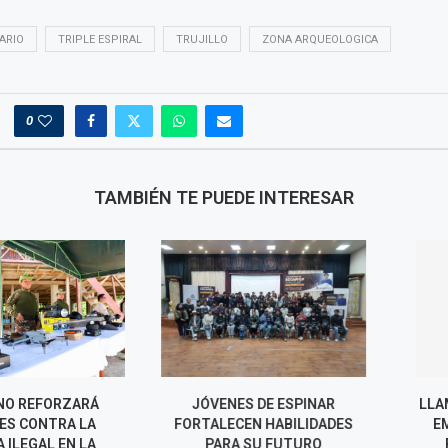
ARIO
TRIPLE ESPIRAL
TRUJILLO
ZONA ARQUEOLOGICA
0
TAMBIÉN TE PUEDE INTERESAR
REFORZARÁ
JÓVENES DE ESPINAR
LLAMKASUN P
CONTRA LA
FORTALECEN HABILIDADES
EMPLEO TE
EGAL EN LA
PARA SU FUTURO
RECONSTR