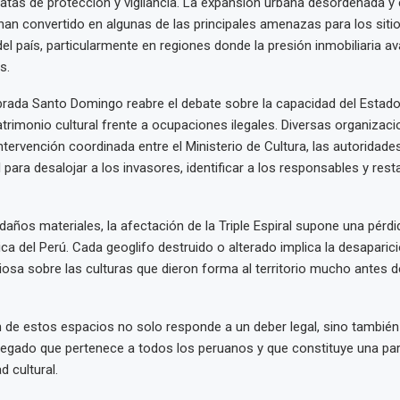
tas de protección y vigilancia. La expansión urbana desordenada y el
han convertido en algunas de las principales amenazas para los siti
el país, particularmente en regiones donde la presión inmobiliaria a
s.
rada Santo Domingo reabre el debate sobre la capacidad del Estado
atrimonio cultural frente a ocupaciones ilegales. Diversas organizac
ntervención coordinada entre el Ministerio de Cultura, las autoridades
 para desalojar a los invasores, identificar a los responsables y res
daños materiales, la afectación de la Triple Espiral supone una pérdi
ca del Perú. Cada geoglifo destruido o alterado implica la desaparic
iosa sobre las culturas que dieron forma al territorio mucho antes de
 de estos espacios no solo responde a un deber legal, sino también
legado que pertenece a todos los peruanos y que constituye una par
d cultural.