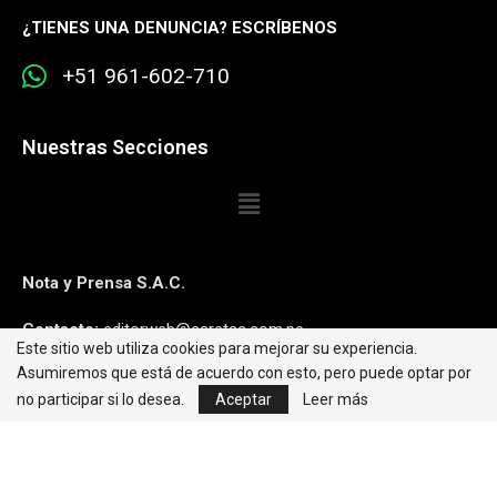
¿
TIENES UNA DENUNCIA? ESCRÍBENOS
+51 961-602-710
Nuestras Secciones
Nota y Prensa S.A.C.
Contacto:
editorweb@caretas.com.pe
Este sitio web utiliza cookies para mejorar su experiencia.
Asumiremos que está de acuerdo con esto, pero puede optar por
Síguenos:
no participar si lo desea.
Aceptar
Leer más