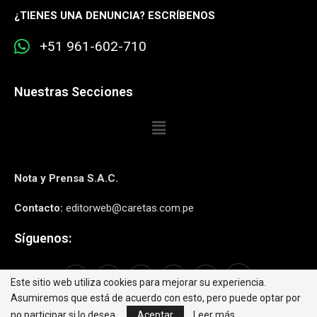
¿
TIENES UNA DENUNCIA? ESCRÍBENOS
+51 961-602-710
Nuestras Secciones
Nota y Prensa S.A.C.
Contacto:
editorweb@caretas.com.pe
Síguenos:
Este sitio web utiliza cookies para mejorar su experiencia.
Asumiremos que está de acuerdo con esto, pero puede optar por
no participar si lo desea.
Aceptar
Leer más