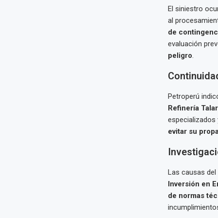
El siniestro ocu
al procesamient
de contingenc
evaluación pre
peligro
.
Continuida
Petroperú indic
Refinería Tala
especializados 
evitar su prop
Investigac
Las causas del 
Inversión en E
de normas téc
incumplimiento