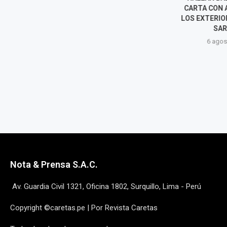
BUSES DE TRANSPORTE
CARTA CON 
PÚBLICO EN VENTANILLA Y
LOS EXTERIOR
POLICÍA INVESTIGA LAS
SARI
CAUSAS
6 agost
6 agosto, 2026
Nota & Prensa S.A.C.
Av. Guardia Civil 1321, Oficina 1802, Surquillo, Lima - Perú
Copyright ©caretas.pe | Por Revista Caretas