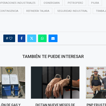
OPERACIONES INDUSTRIALES
OSINERGMIN
PETROPERÚ
PIURA
CONTINGENCIA
REFINERÍA TALARA
SEGURIDAD INDUSTRIAL
TRABAJ
0
TAMBIÉN TE PUEDE INTERESAR
ÓN DE GAS Y
DICTAN NUEVE MESES DE
PNP FRUSTRA 