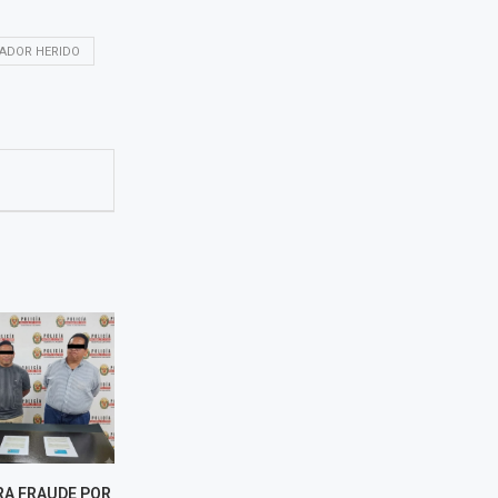
ADOR HERIDO
FRAUDE POR S/
MININTER ACTUALIZA
MIGRACIONE