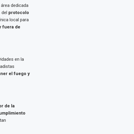
, área dedicada
n del
protocolo
nica local para
y fuera de
vidades en la
gadistas
ner el fuego y
r de la
umplimiento
tan