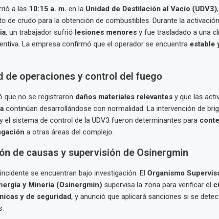
rrió a las
10:15 a. m.
en la
Unidad de Destilación al Vacío (UDV3)
o de crudo para la obtención de combustibles. Durante la activació
ia
, un trabajador sufrió
lesiones menores
y fue trasladado a una clí
ventiva. La empresa confirmó que el operador se encuentra
estable 
d de operaciones y control del fuego
ó que no se registraron
daños materiales relevantes
y que las acti
ra
continúan desarrollándose con normalidad. La intervención de bri
y el sistema de control de la UDV3 fueron determinantes para
conte
agación
a otras áreas del complejo.
ión de causas y supervisión de Osinergmin
incidente se encuentran bajo investigación. El
Organismo Superviso
nergía y Minería (Osinergmin)
supervisa la zona para verificar el
c
nicas y de seguridad
, y anunció que aplicará sanciones si se detec
s.