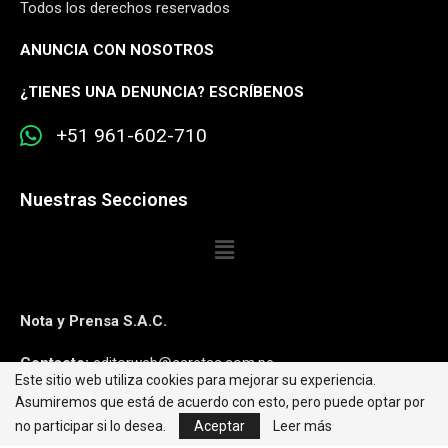
Todos los derechos reservados
ANUNCIA CON NOSOTROS
¿
TIENES UNA DENUNCIA? ESCRÍBENOS
+51 961-602-710
Nuestras Secciones
Nota y Prensa S.A.C.
Contacto:
editorweb@caretas.com.pe
Este sitio web utiliza cookies para mejorar su experiencia.
Asumiremos que está de acuerdo con esto, pero puede optar por
Síguenos:
no participar si lo desea.
Aceptar
Leer más