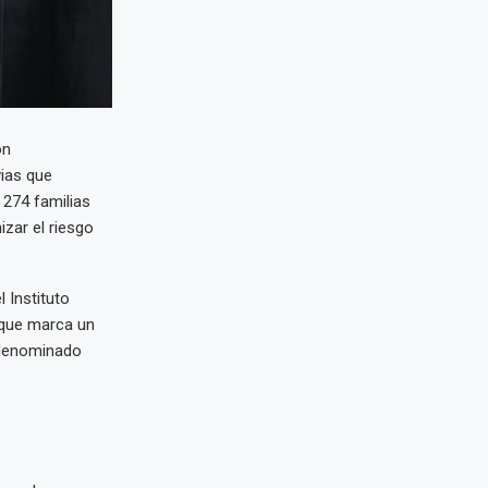
ón
vias que
 274 familias
izar el riesgo
 Instituto
 que marca un
 denominado