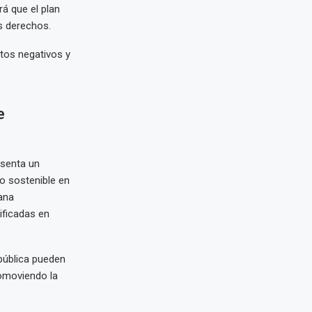
á que el plan
s derechos.
tos negativos y
e
esenta un
o sostenible en
ana
ificadas en
 pública pueden
romoviendo la