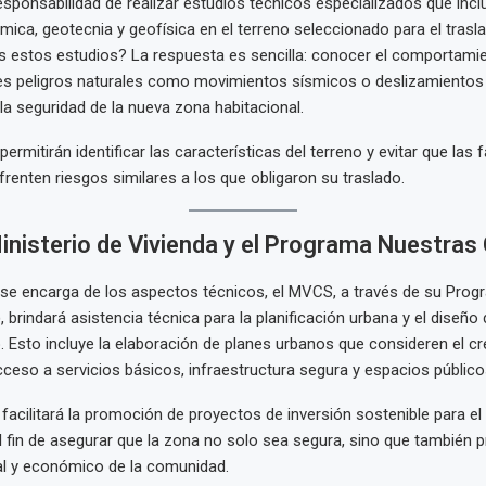
responsabilidad de realizar estudios técnicos especializados que incl
smica, geotecnia y geofísica en el terreno seleccionado para el trasl
 estos estudios? La respuesta es sencilla: conocer el comportamie
es peligros naturales como movimientos sísmicos o deslizamientos f
 la seguridad de la nueva zona habitacional.
ermitirán identificar las características del terreno y evitar que las f
renten riesgos similares a los que obligaron su traslado.
 Ministerio de Vivienda y el Programa Nuestras
 se encarga de los aspectos técnicos, el MVCS, a través de su Pro
brindará asistencia técnica para la planificación urbana y el diseño 
 Esto incluye la elaboración de planes urbanos que consideren el c
acceso a servicios básicos, infraestructura segura y espacios públi
facilitará la promoción de proyectos de inversión sostenible para e
l fin de asegurar que la zona no solo sea segura, sino que también 
al y económico de la comunidad.