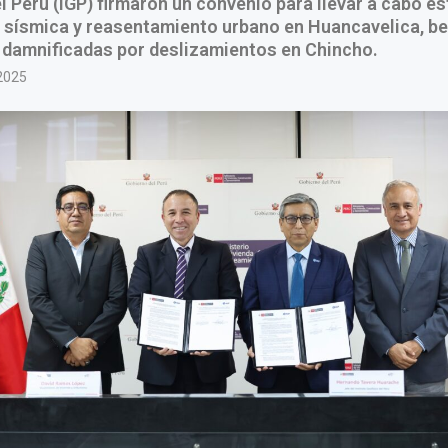
l Perú (IGP) firmaron un convenio para llevar a cabo e
 sísmica y reasentamiento urbano en Huancavelica, be
 damnificadas por deslizamientos en Chincho.
2025