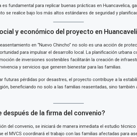
a es fundamental para replicar buenas prácticas en Huancavelica, g
to se realice bajo los más altos estándares de seguridad y planifica
ocial y económico del proyecto en Huancavel
reasentamiento en “Nuevo Chincho” no solo es una acción de protecci
rtunidad para impulsar el desarrollo local. La planificación urbana c
moción de inversiones sostenibles facilitarán la creación de infraest
vivencia y servicios que generen bienestar para las familias.
ar futuras pérdidas por desastres, el proyecto contribuye a la estab
región, beneficiando no solo a las familias reasentadas, sino también
 después de la firma del convenio?
ción del convenio, se iniciará de manera inmediata el estudio técnico 
ue el MVCS coordinará el trabajo con las familias afectadas para as