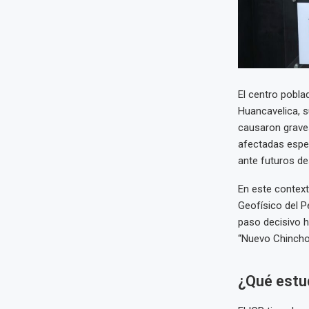
El centro poblad
Huancavelica, s
causaron graves
afectadas esper
ante futuros de
En este context
Geofísico del P
paso decisivo h
“Nuevo Chincho
¿Qué estud