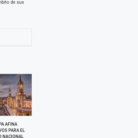
ámbito de sus
GRO RURAL IMPULSA EL
RENIEC ATENDERÁ ESTE 6 DE
ORAMIENTO GENÉTICO DE
AGOSTO EN TRES OFICINAS D
S DE 6.300 ALPACAS EN
LIMA POR FERIADO