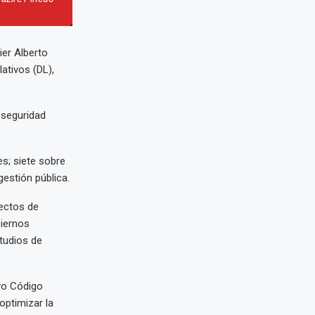
ier Alberto
ativos (DL),
 seguridad
s; siete sobre
gestión pública.
ectos de
biernos
studios de
evo Código
optimizar la