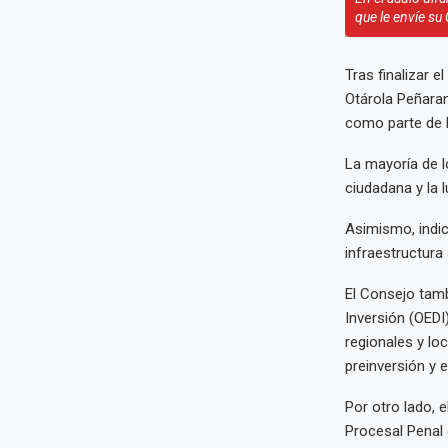
que le envíe su 
Tras finalizar e
Otárola Peñaran
como parte de l
La mayoría de l
ciudadana y la l
Asimismo, indic
infraestructura 
El Consejo tamb
Inversión (OEDI)
regionales y lo
preinversión y 
Por otro lado, 
Procesal Penal 