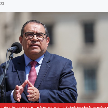
023
undido este domingo se puede escuchar como Otárola le pide claramente a 