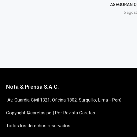
ASEGURAN QUE YA ERAN...
OFICI
5 agosto, 2026
5 a
Nota & Prensa S.A.C.
Av. Guardia Civil 1321, Oficina 1802, Surquillo, Lima - Perú
Copyright ©caretas.pe | Por Revista Caretas
Todos los derechos reservados