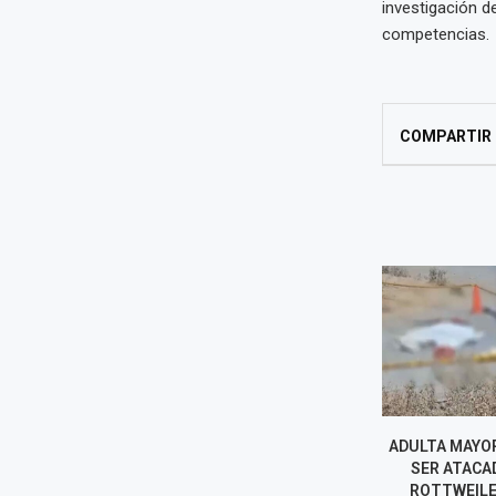
investigación de
competencias.
COMPARTIR
ADULTA MAYOR MUERE TRAS
PAPA LEÓ
SER ATACADA POR DOS
CHICLAY
ROTTWEILER: VECINOS
DURANTE 