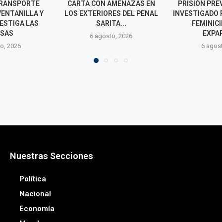
AMENAZAS EN
PRISIÓN PREVENTIVA PARA
740 MIL Y 
ES DEL PENAL
INVESTIGADO POR PRESUNTO
PRESUNTA RE
TA...
FEMINICIDIO DE SU
CIBER
EXPAREJA...
o, 2026
6 agos
6 agosto, 2026
Nuestras Secciones
Política
Nacional
Economía