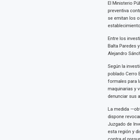
El Ministerio P
preventiva contr
se emitan los o
establecimiento
Entre los inves
Balta Paredes y
Alejandro Sánc
Según la investi
poblado Cerro B
formales para la
maquinarias y 
denunciar sus ac
La medida —obte
dispone revocar
Juzgado de Inve
esta región y d
contra el presu