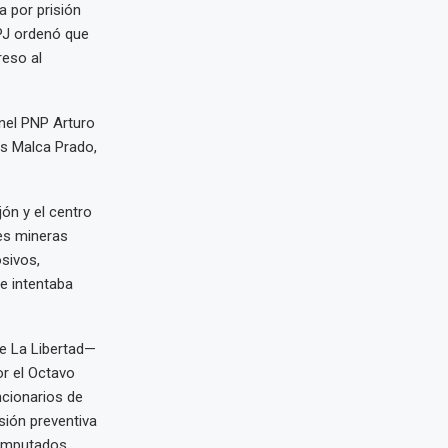
a por prisión
 PJ ordenó que
reso al
onel PNP Arturo
is Malca Prado,
jón y el centro
es mineras
osivos,
e intentaba
de La Libertad—
r el Octavo
ncionarios de
sión preventiva
 imputados.