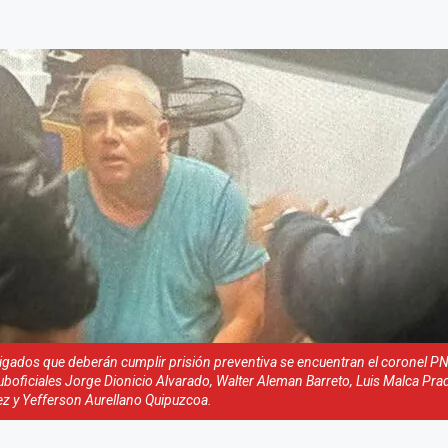
tigados que deberán cumplir prisión preventiva se encuentran el coronel PN
uboficiales Jorge Dionicio Alvarado, Walter Aleman Barreto, Luis Malca Pra
z y Yefferson Aurellano Quipuzcoa.