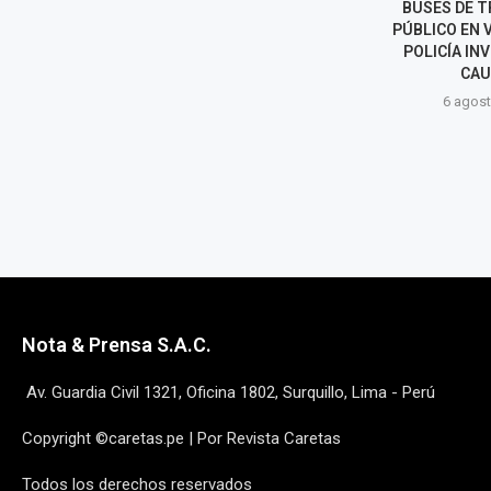
BUSES DE TRANSPORTE
CARTA CON 
PÚBLICO EN VENTANILLA Y
LOS EXTERIOR
POLICÍA INVESTIGA LAS
SARI
CAUSAS
6 agost
6 agosto, 2026
Nota & Prensa S.A.C.
Av. Guardia Civil 1321, Oficina 1802, Surquillo, Lima - Perú
Copyright ©caretas.pe | Por Revista Caretas
Todos los derechos reservados