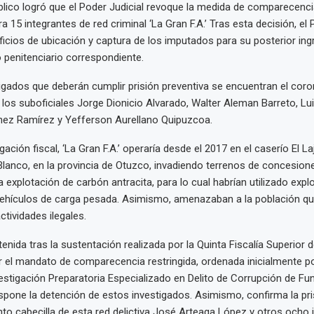
úblico logró que el Poder Judicial revoque la medida de comparecenci
a 15 integrantes de red criminal ‘La Gran F.A.’ Tras esta decisión, el
ficios de ubicación y captura de los imputados para su posterior ing
 penitenciario correspondiente.
tigados que deberán cumplir prisión preventiva se encuentran el cor
 los suboficiales Jorge Dionicio Alvarado, Walter Aleman Barreto, Lu
hez Ramírez y Yefferson Aurellano Quipuzcoa.
gación fiscal, ‘La Gran F.A.’ operaría desde el 2017 en el caserío El La
lanco, en la provincia de Otuzco, invadiendo terrenos de concesion
 explotación de carbón antracita, para lo cual habrían utilizado expl
vehículos de carga pesada. Asimismo, amenazaban a la población qu
tividades ilegales.
nida tras la sustentación realizada por la Quinta Fiscalía Superior 
 el mandato de comparecencia restringida, ordenada inicialmente po
stigación Preparatoria Especializado en Delito de Corrupción de Fu
ispone la detención de estos investigados. Asimismo, confirma la pri
nto cabecilla de esta red delictiva José Arteaga López y otros ocho