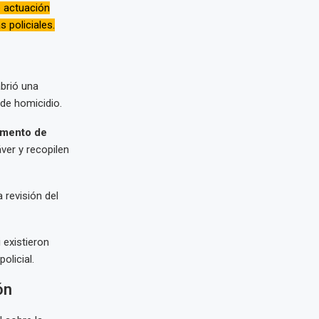
e actuación
 policiales.
brió una
 de homicidio.
amento de
ver y recopilen
 revisión del
 existieron
olicial.
ón