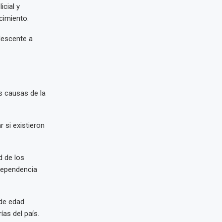
cial y
cimiento.
lescente a
s causas de la
 si existieron
d de los
dependencia
 de edad
as del país.