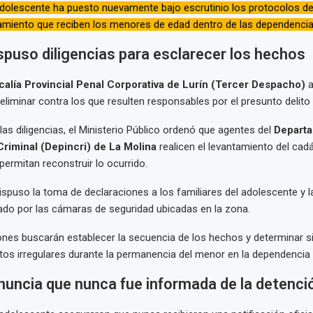
adolescente ha puesto nuevamente bajo escrutinio los protocolos d
ratamiento que reciben los menores de edad dentro de las dependencias
ispuso diligencias para esclarecer los hechos
calía Provincial Penal Corporativa de Lurín (Tercer Despacho)
a
reliminar contra los que resulten responsables por el presunto delito
as diligencias, el Ministerio Público ordenó que agentes del
Depart
Criminal (Depincri) de La Molina
realicen el levantamiento del cadá
ermitan reconstruir lo ocurrido.
spuso la toma de declaraciones a los familiares del adolescente y la
rado por las cámaras de seguridad ubicadas en la zona.
ones buscarán establecer la secuencia de los hechos y determinar si
os irregulares durante la permanencia del menor en la dependencia p
nuncia que nunca fue informada de la detenci