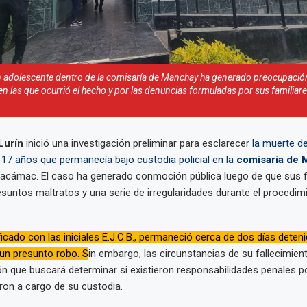
n adolescente dentro de la comisaría de Manchay ha generado preocupación
en las que ocurrió el hecho y por las denuncias formuladas por sus familiar
Lurín
inició una investigación preliminar para esclarecer
la muerte d
17 años que permanecía bajo custodia policial en la
comisaría de
hacámac. El caso ha generado conmoción pública luego de que sus f
suntos maltratos y una serie de irregularidades durante el procedim
ficado con las iniciales E.J.C.B., permaneció cerca de dos días deteni
 un presunto robo. S
in embargo, las circunstancias de su fallecimien
ón que buscará determinar si existieron responsabilidades penales p
ron a cargo de su custodia.