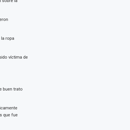
 sobre la
ieron
 la ropa
sido víctima de
e buen trato
nicamente
as que fue