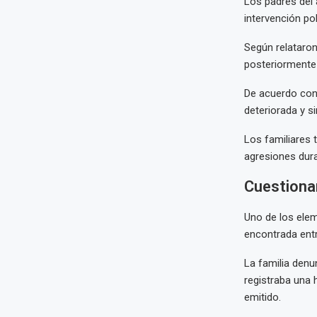
Los padres del 
intervención poli
Según relataron
posteriormente
De acuerdo con 
deteriorada y s
Los familiares 
agresiones dura
Cuestiona
Uno de los ele
encontrada ent
La familia denu
registraba una h
emitido.