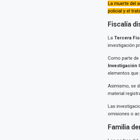
La muerte del 
policial y el t
Fiscalía d
La
Tercera Fis
investigación p
Como parte de l
Investigación 
elementos que p
Asimismo, se di
material regist
Las investigaci
omisiones o act
Familia de