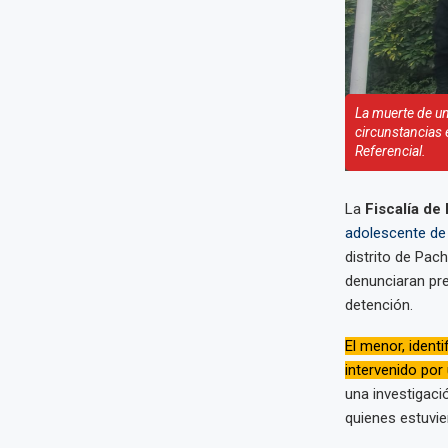
La muerte de u
circunstancias 
Referencial.
La
Fiscalía de 
adolescente de 
distrito de Pac
denunciaran pre
detención.
El menor, identi
intervenido por
una investigaci
quienes estuvie