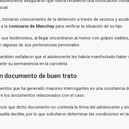
adolescente aseguraron que nunca recibieron una notificación oficial
cial.
, tomaron conocimiento de la detención a través de vecinos y acud
 a la
comisaría de Manchay
para verificar la situación de su hijo.
sus testimonios, al llegar encontraron al menor con golpes visibles,
in algunas de sus pertenencias personales.
también señalaron que el adolescente les habría manifestado haber 
nte su permanencia en la carceleta.
n documento de buen trato
mentos que ha generado mayores interrogantes es una constancia d
re los documentos relacionados con el caso.
nció que dicho documento no contenía la firma del adolescente y ú
uella dactilar, por lo que solicitaron determinar las condiciones en l