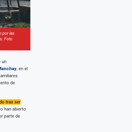
 por las
es. Foto
e un
 Manchay
,
en el
amiliares
iento de
do tras ser
to han abierto
or parte de