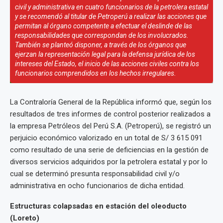
civil y administrativa en cuatro funcionarios de la petrolera estatal
y se recomendó al titular de Petroperú a realizar las acciones que
permitan al órgano competente a efectuar el deslinde de las
responsabilidades que correspondan de los involucrados.
También se planteó disponer, a través de los órganos que
ejerzan la representación legal para la defensa jurídica de los
intereses del Estado, el inicio de las acciones civiles contra los
funcionarios comprendidos en los hechos irregulares.
La Contraloría General de la República informó que, según los
resultados de tres informes de control posterior realizados a
la empresa Petróleos del Perú S.A. (Petroperú), se registró un
perjuicio económico valorizado en un total de S/ 3 615 091
como resultado de una serie de deficiencias en la gestión de
diversos servicios adquiridos por la petrolera estatal y por lo
cual se determinó presunta responsabilidad civil y/o
administrativa en ocho funcionarios de dicha entidad.
Estructuras colapsadas en estación del oleoducto
(Loreto)