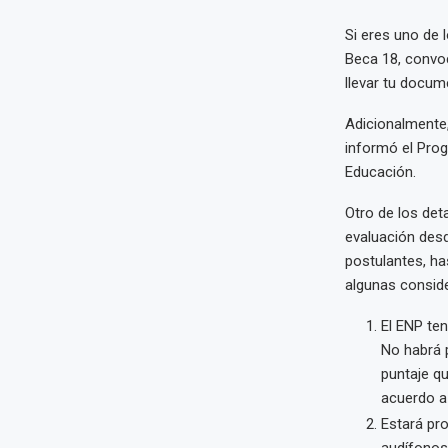
Si eres uno de 
Beca 18, convo
llevar tu docum
Adicionalmente,
informó el Prog
Educación.
Otro de los det
evaluación desde
postulantes, has
algunas consid
El ENP te
No habrá 
puntaje qu
acuerdo a
Estará pr
audífonos