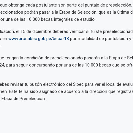
que obtenga cada postulante son parte del puntaje de preselección.
eccionados podrán pasar a la Etapa de Selección, que es la última d
or una de las 10 000 becas integrales de estudio.
uación, el 15 de diciembre deberás verificar si fuiste preseleccionado
rá en
www.pronabec.gob.pe/beca-18
por modalidad de postulación y 
.
ue tengan la condición de preseleccionado pasarán a la Etapa de Se
2024, para seguir concursando por una de las 10 000 becas que se of
bes revisar tu buzón electrónico del Sibec para ver el local de evalu
men. Este te ha sido asignado de acuerdo a la dirección que registra
a Etapa de Preselección.