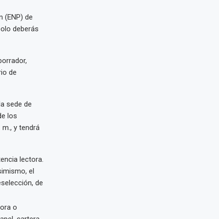
n (ENP) de
solo deberás
borrador,
rio de
la sede de
de los
 m., y tendrá
ncia lectora.
simismo, el
eselección, de
dora o
apel, cartera,