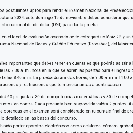
los postulantes aptos para rendir el Examen Nacional de Preselecció
catoria 2024, este domingo 19 de noviembre debes considerar que 
ento nacional de identidad (DNI) para dar la prueba.
 en el local de evaluación asignado se te entregará un lápiz 2B y un 
rama Nacional de Becas y Crédito Educativo (Pronabec), del Ministe
alles importantes que debes tener en cuenta es que podrás asistir a 
 las 7:30 a. m., hora en la que se abren las puertas para el ingreso 
ta las 8:40 a. m. La prueba durará dos horas, de 9:00 a. m. a 11:00 a.
eraciones y restricciones que te mencionamos a continuación:
ndrá 60 preguntas: 30 de competencias matemáticas y 30 de compete
puntos en contra. Cada pregunta bien respondida valdrá 2 puntos. A
e obtengas en el examen será considerado en tu puntaje final de pr
 lo detallado en las bases del concurso.
ohibido portar aparatos electrónicos como celulares, cámara, graba
, laptop,
tablet
, reloj inteligente, etc.; así como cuadernos, hojas de p