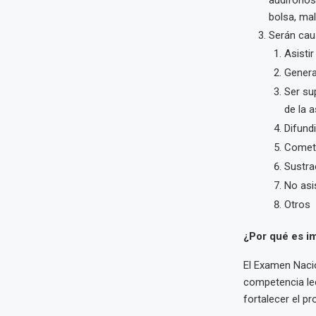
bolsa, mal
Serán cau
Asisti
Genera
Ser su
de la 
Difundi
Comete
Sustra
No asi
Otros
¿Por qué es i
El Examen Naci
competencia lec
fortalecer el p