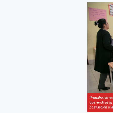
Pronabec te rec
que rendirás tu
postulación a l