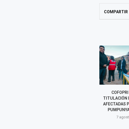
COMPARTIR
ACCIDENTE EN CUSCO DEJA 13
COFOPRI 
MUERTOS Y CUATRO HERIDOS
TITULACIÓN 
TRAS CHOQUE DE MINIVÁN
AFECTADAS P
CON...
PUMPUNYA
8 agosto, 2026
7 agost