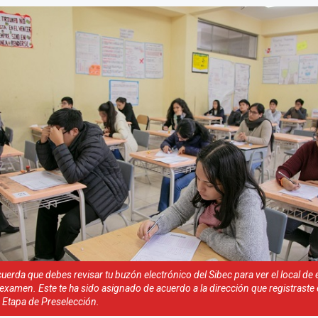
uerda que debes revisar tu buzón electrónico del Sibec para ver el local de 
 examen. Este te ha sido asignado de acuerdo a la dirección que registraste 
a Etapa de Preselección.