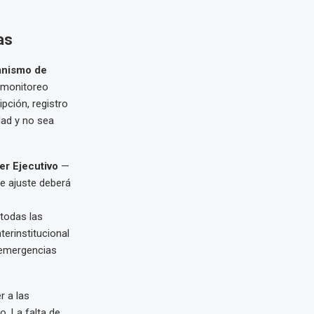
as
anismo de
 monitoreo
ipción, registro
dad y no sea
er Ejecutivo
—
e ajuste deberá
 todas las
terinstitucional
e emergencias
r a las
. La falta de