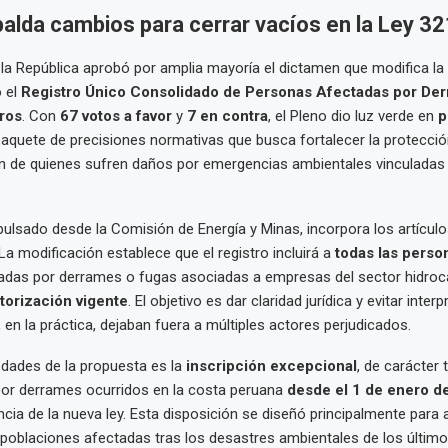
alda cambios para cerrar vacíos en la Ley 3
la República aprobó por amplia mayoría el dictamen que modifica la
 el
Registro Único Consolidado de Personas Afectadas por De
ros
. Con
67 votos a favor
y
7 en contra
, el Pleno dio luz verde en
p
aquete de precisiones normativas que busca fortalecer la protección
 de quienes sufren daños por emergencias ambientales vinculadas 
pulsado desde la Comisión de Energía y Minas, incorpora los artículos
La modificación establece que el registro incluirá a
todas las perso
adas por derrames o fugas asociadas a empresas del sector hidroc
torización vigente
. El objetivo es dar claridad jurídica y evitar inter
, en la práctica, dejaban fuera a múltiples actores perjudicados.
dades de la propuesta es la
inscripción excepcional
, de carácter 
por derrames ocurridos en la costa peruana
desde el 1 de enero d
ncia de la nueva ley. Esta disposición se diseñó principalmente para
 poblaciones afectadas tras los desastres ambientales de los último