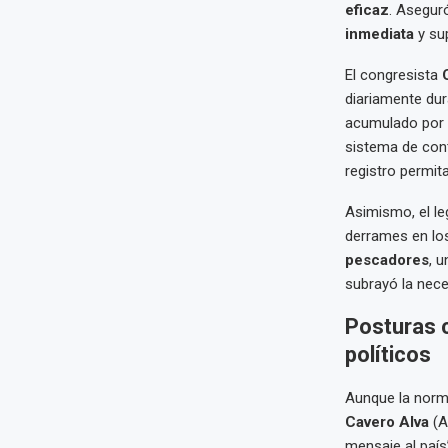
eficaz
. Asegur
inmediata
y su
El congresista
diariamente du
acumulado por e
sistema de cont
registro permit
Asimismo, el le
derrames en los
pescadores
, 
subrayó la nece
Posturas c
políticos
Aunque la norma
Cavero Alva
(A
mensaje al país