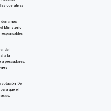
llas operativas
s derrames
del
Ministerio
os responsables
er del
l a la
 a pescadores,
ones
 votación. De
 para que el
rasos.