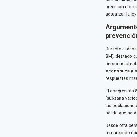
precisión norma
actualizar la le
Argumentos
prevenció
Durante el deba
BM), destacó q
personas afect
económica y s
respuestas más
El congresista
“subsana vacíos
las poblaciones
sólido que no d
Desde otra pers
remarcando que 