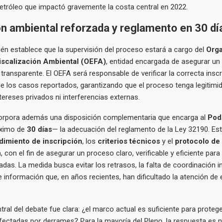
etróleo que impactó gravemente la costa central en 2022.
ón ambiental reforzada y reglamento en 30 dí
n establece que la supervisión del proceso estará a cargo del
Org
iscalización Ambiental (OEFA)
, entidad encargada de asegurar un
transparente. El OEFA será responsable de verificar la correcta inscr
e los casos reportados, garantizando que el proceso tenga legitimi
tereses privados ni interferencias externas.
corpora además una disposición complementaria que encarga al
Pod
áximo de
30 días
— la adecuación del reglamento de la Ley 32190. Est
dimiento de inscripción
, los
criterios técnicos
y el
protocolo de
n
, con el fin de asegurar un proceso claro, verificable y eficiente para
das. La medida busca evitar los retrasos, la falta de coordinación in
e información que, en años recientes, han dificultado la atención d
ral del debate fue clara: ¿el marco actual es suficiente para protege
ctadas por derrames? Para la mayoría del Pleno, la respuesta es no