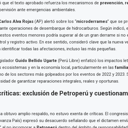
ó que el texto aprobado refuerza los mecanismos de
prevención
,
r
pervisión ante emergencias ambientales.
Carlos Alva Rojas
(AP) alertó sobre los “
microderrames
” que se p
rante operaciones de desembarque de hidrocarburos. Según indicó, 
stos eventos menores podría superar al de un gran derrame si no e
rol y registro activo. En ese sentido, consideró clave que la nueva v
a identificar todas las afectaciones, incluso las más pequeñas.
gislador
Guido Bellido Ugarte
(Perú Libre) enfatizó los impactos let
 ecosistemas y en la economía local, particularmente en las
famili
uno de los sectores más golpeados por los eventos de 2022 y 2023. 
sidad de garantizar reparaciones integrales, reales y oportunas.
ríticas: exclusión de Petroperú y cuestiona
 obtuvo amplio respaldo, no estuvo exenta de críticas. El congresi
vanza País) expresó su desacuerdo señalando que el dictamen enví
” al no incorporar a
Petroperú
dentro del ámbito de responsabilidad