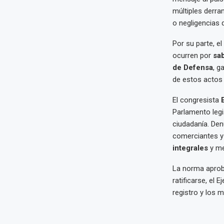
múltiples derra
o negligencias 
Por su parte, el
ocurren por
sa
de Defensa
, g
de estos actos
El congresista
Parlamento legi
ciudadanía. D
comerciantes y 
integrales
y me
La norma aprob
ratificarse, el
registro y los