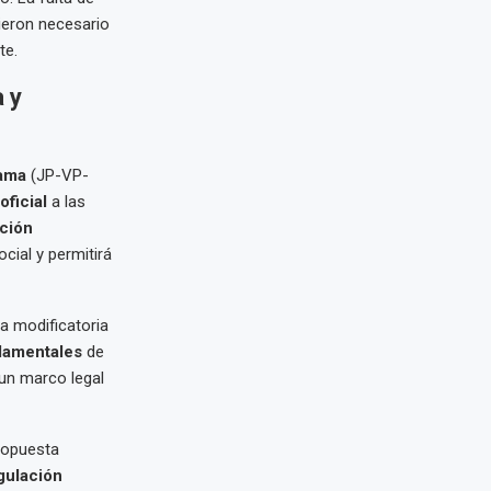
cieron necesario
te.
 y
cama
(JP-VP-
ficial
a las
ción
ocial y permitirá
la modificatoria
damentales
de
un marco legal
propuesta
gulación