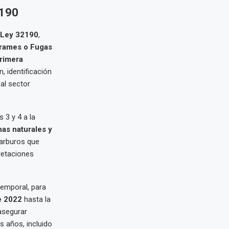
2190
Ley 32190
,
rrames o Fugas
rimera
, identificación
al sector
 3 y 4 a la
nas naturales y
arburos que
pretaciones
temporal, para
e 2022
hasta la
 asegurar
s años, incluido