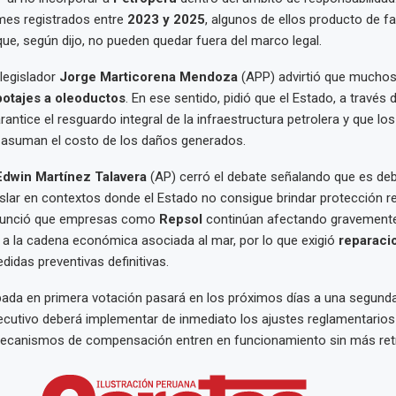
mes registrados entre
2023 y 2025
, algunos de ellos producto de fa
que, según dijo, no pueden quedar fuera del marco legal.
 legislador
Jorge Marticorena Mendoza
(APP) advirtió que mucho
botajes a oleoductos
. En ese sentido, pidió que el Estado, a través 
arantice el resguardo integral de la infraestructura petrolera y que l
 asuman el costo de los daños generados.
Edwin Martínez Talavera
(AP) cerró el debate señalando que es deb
slar en contextos donde el Estado no consigue brindar protección rea
enunció que empresas como
Repsol
continúan afectando gravemente
a la cadena económica asociada al mar, por lo que exigió
reparaci
didas preventivas definitivas.
ada en primera votación pasará en los próximos días a una segunda
 Ejecutivo deberá implementar de inmediato los ajustes reglamentarios
 mecanismos de compensación entren en funcionamiento sin más ret