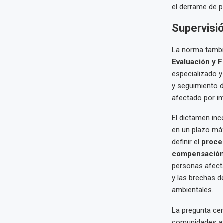
el derrame de p
Supervisi
La norma tambié
Evaluación y F
especializado y 
y seguimiento d
afectado por in
El dictamen in
en un plazo m
definir el
proce
compensació
personas afecta
y las brechas d
ambientales.
La pregunta cent
comunidades afe