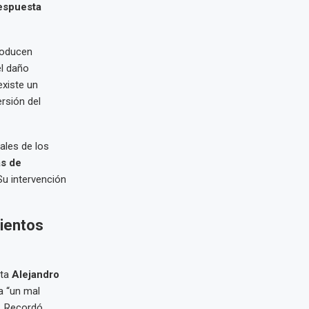
espuesta
roducen
el daño
xiste un
ersión del
ales de los
as de
Su intervención
mientos
sta
Alejandro
a “un mal
. Recordó