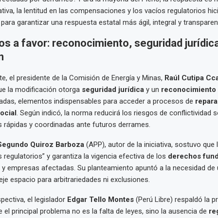
tiva, la lentitud en las compensaciones y los vacíos regulatorios hi
y para garantizar una respuesta estatal más ágil, integral y transparen
 a favor: reconocimiento, seguridad jurídica
n
te, el presidente de la Comisión de Energía y Minas,
Raúl Cutipa C
ue la modificación otorga
seguridad jurídica
y un
reconocimiento o
adas, elementos indispensables para acceder a procesos de
repara
ocial
. Según indicó, la norma reducirá los riesgos de conflictividad s
 rápidas y coordinadas ante futuros derrames.
Segundo Quiroz Barboza
(APP), autor de la iniciativa, sostuvo que 
 regulatorios” y garantiza la vigencia efectiva de los
derechos fun
 y empresas afectadas. Su planteamiento apuntó a la necesidad de 
eje espacio para arbitrariedades ni exclusiones.
pectiva, el legislador
Edgar Tello Montes
(Perú Libre) respaldó la 
el principal problema no es la falta de leyes, sino la ausencia de
re