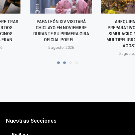
IV VISITARÁ
AREQUIPA AFINA
AGRO RURAL
N NOVIEMBRE
PREPARATIVOS PARA EL
MEJORAMIENT
PRIMERA GIRA
SIMULACRO NACIONAL
MÁS DE 6.30
POR EL...
MULTIPELIGRO DEL 14 DE
OCHO R
AGOSTO
o, 2026
5 agos
5 agosto, 2026
Nuestras Secciones
Política