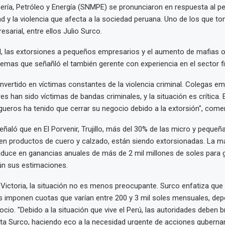
ería, Petróleo y Energía (SNMPE) se pronunciaron en respuesta al p
dad y la violencia que afecta a la sociedad peruana. Uno de los que to
resarial, entre ellos Julio Surco.
al, las extorsiones a pequeños empresarios y el aumento de mafias 
 temas que señañló el también gerente con experiencia en el sector f
ertido en víctimas constantes de la violencia criminal. Colegas em
es han sido víctimas de bandas criminales, y la situación es crítica.
ueros ha tenido que cerrar su negocio debido a la extorsión", come
eñaló que en El Porvenir, Trujillo, más del 30% de las micro y peque
en productos de cuero y calzado, están siendo extorsionadas. La m
duce en ganancias anuales de más de 2 mil millones de soles para 
ún sus estimaciones.
Victoria, la situación no es menos preocupante. Surco enfatiza que 
 imponen cuotas que varían entre 200 y 3 mil soles mensuales, dep
cio. "Debido a la situación que vive el Perú, las autoridades deben 
sta Surco, haciendo eco a la necesidad urgente de acciones guberna