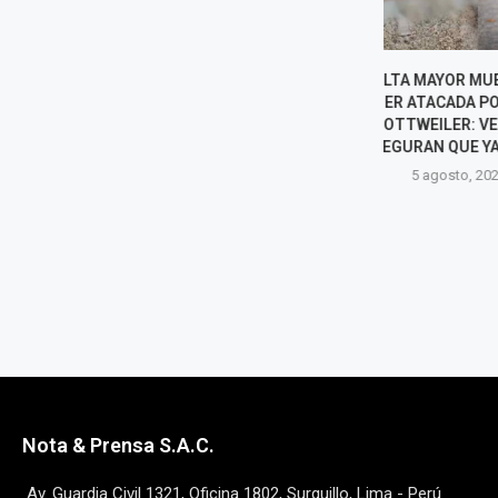
ADULTA MAYOR MUERE TRAS
PAPA LEÓN X
SER ATACADA POR DOS
CHICLAYO E
ROTTWEILER: VECINOS
DURANTE SU 
ASEGURAN QUE YA ERAN...
OFICIAL 
5 agosto, 2026
5 agost
Nota & Prensa S.A.C.
Av. Guardia Civil 1321, Oficina 1802, Surquillo, Lima - Perú