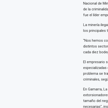
Nacional de Min
de la criminali
fue el líder emp
La minería ileg
los principales
"Nos hemos conv
distintos sector
cada diez bodeg
El empresario s
especializadas 
problema se tra
criminales, seg
En Gamarra, La 
extorsionadores
tamaño del nego
necesarias", in