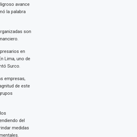
eligroso avance
mó la palabra
organizadas son
inanciero.
presarios en
 En Lima, uno de
ntó Surco.
ñas empresas,
agnitud de este
grupos
los
endiendo del
brindar medidas
mentales.