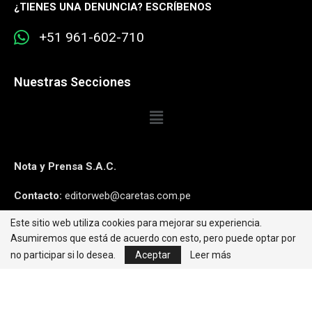
¿
TIENES UNA DENUNCIA? ESCRÍBENOS
+51 961-602-710
Nuestras Secciones
Nota y Prensa S.A.C.
Contacto:
editorweb@caretas.com.pe
Este sitio web utiliza cookies para mejorar su experiencia.
Síguenos:
Asumiremos que está de acuerdo con esto, pero puede optar por
no participar si lo desea.
Aceptar
Leer más