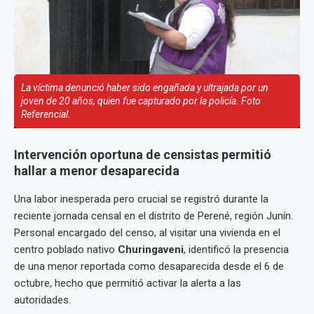
La víctima denunció haber sido engañada y ultrajada por un
joven de 20 años, quien fue capturado por la policía. Foto
Referencial.
Intervención oportuna de censistas permitió
hallar a menor desaparecida
Una labor inesperada pero crucial se registró durante la
reciente jornada censal en el distrito de Perené, región Junín.
Personal encargado del censo, al visitar una vivienda en el
centro poblado nativo
Churingaveni
, identificó la presencia
de una menor reportada como desaparecida desde el 6 de
octubre, hecho que permitió activar la alerta a las
autoridades.