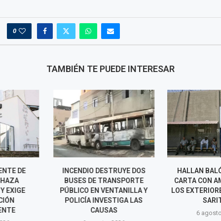
0
TAMBIÉN TE PUEDE INTERESAR
ESTRUYE DOS
HALLAN BALÓN DE GAS Y
DICTAN NUE
TRANSPORTE
CARTA CON AMENAZAS EN
PRISIÓN PRE
VENTANILLA Y
LOS EXTERIORES DEL PENAL
INVESTIGADO
VESTIGA LAS
SARITA...
FEMINICI
SAS
EXPAR
6 agosto, 2026