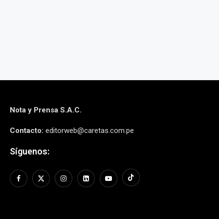
to, 2026
6 agos
Nota y Prensa S.A.C.
Contacto:
editorweb@caretas.com.pe
Síguenos: