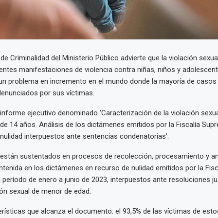
de Criminalidad del Ministerio Público advierte que la violación sexua
rentes manifestaciones de violencia contra niñas, niños y adolescent
un problema en incremento en el mundo donde la mayoría de casos
denunciados por sus víctimas.
l informe ejecutivo denominado ‘Caracterización de la violación sexua
e 14 años. Análisis de los dictámenes emitidos por la Fiscalía Sup
nulidad interpuestos ante sentencias condenatorias’.
están sustentados en procesos de recolección, procesamiento y aná
tenida en los dictámenes en recurso de nulidad emitidos por la Fis
l período de enero a junio de 2023, interpuestos ante resoluciones jud
ción sexual de menor de edad.
rísticas que alcanza el documento: el 93,5% de las víctimas de esto