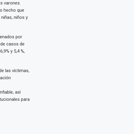
es varones.
tro hecho que
 niñas, niños y
denados por
 de casos de
6,9% y 5,4 %,
e las víctimas,
mación
fiable, así
itucionales para