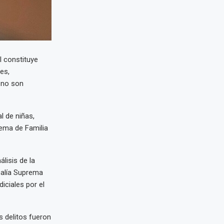
l constituye
es,
 no son
l de niñas,
rema de Familia
lisis de la
calía Suprema
iciales por el
s delitos fueron