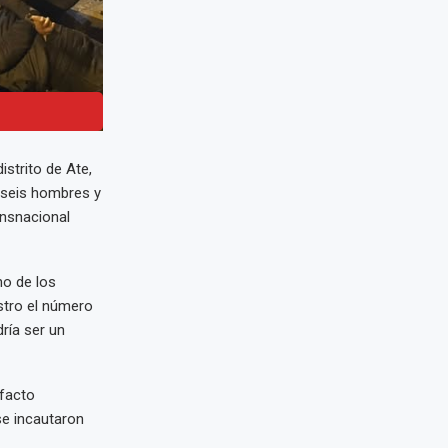
strito de Ate,
—seis hombres y
ansnacional
no de los
stro el número
ría ser un
efacto
se incautaron