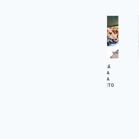
GOBIERNO REFORZARÁ
JÓVENES D
ACCIONES CONTRA LA
FORTALECEN 
MINERÍA ILEGAL EN LA
PARA SU
AMAZONÍA DESDE LORETO
UNIVERSITAR
7 agosto, 2026
7 agost