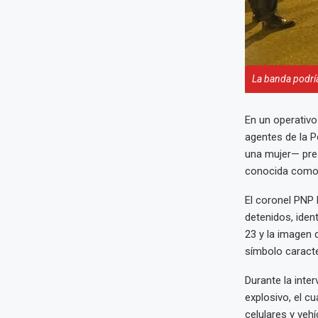
La banda podría
En un operativo
agentes de la P
una mujer— pres
conocida como ‘D
El coronel PNP H
detenidos, iden
23 y la imagen 
símbolo caracter
Durante la inte
explosivo, el c
celulares y ve