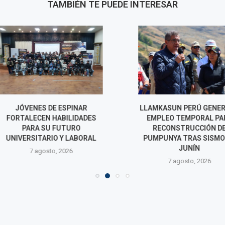
TAMBIÉN TE PUEDE INTERESAR
E ESPINAR
LLAMKASUN PERÚ GENERARÁ
CERCADO DE L
HABILIDADES
EMPLEO TEMPORAL PARA
A PRESUNTO
 FUTURO
RECONSTRUCCIÓN DE
ASESINATO D
IO Y LABORAL
PUMPUNYA TRAS SISMO EN
EL MER
JUNÍN
o, 2026
7 agos
7 agosto, 2026