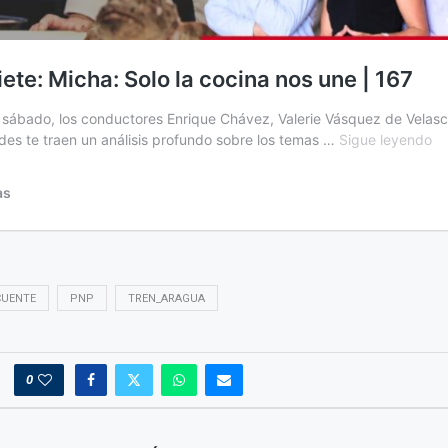
CUENTE
PNP
TREN_ARAGUA
0