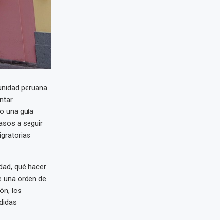
unidad peruana
ntar
do una guía
asos a seguir
igratorias
idad, qué hacer
be una orden de
ón, los
edidas