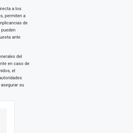
irecta a los
s, permiten a
mplicancias de
e pueden
puesta ante
nerales del
nte en caso de
idos, el
autoridades
 asegurar su