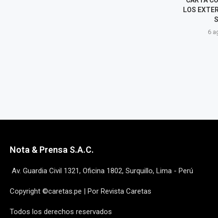
PÚBLICO EN VENTANILLA Y
LOS EXTERIOR
POLICÍA INVESTIGA LAS
SARI
CAUSAS
6 agost
6 agosto, 2026
Nota & Prensa S.A.C.
Av. Guardia Civil 1321, Oficina 1802, Surquillo, Lima - Perú
Copyright ©caretas.pe | Por Revista Caretas
Todos los derechos reservados