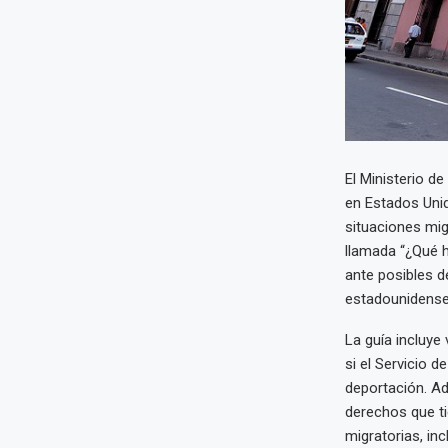
El Ministerio d
en Estados Unid
situaciones migr
llamada “¿Qué h
ante posibles d
estadounidense
La guía incluye
si el Servicio d
deportación. Ad
derechos que ti
migratorias, in