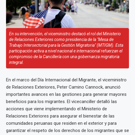
En su intervención, el viceministro destacó el rol del Ministerio
de Relaciones Exteriores como presidencia de la "Mesa de
Trabajo Intersectorial para la Gestión Migratoria" (MTIGM). Esta
participación activa a nivel nacional e internacional refuerzan el
compromiso de la Cancillería con una gobernanza migratoria
integral.
En el marco del Día Internacional del Migrante, el viceministro
de Relaciones Exteriores, Peter Camino Cannock, anunció
importantes avances en las gestiones para generar mayores
beneficios para los migrantes. El vicecanciller detalló las
acciones que viene implementando el Ministerio de
Relaciones Exteriores para asegurar el bienestar de las
comunidades peruanas que residen en el exterior y para
garantizar el respeto de los derechos de los migrantes que se