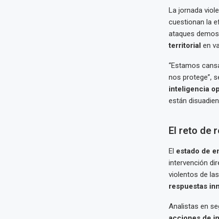
La jornada viol
cuestionan la ef
ataques demos
territorial
en va
“Estamos cansad
nos protege”, s
inteligencia o
están disuadien
El reto de 
El
estado de e
intervención di
violentos de la
respuestas in
Analistas en se
acciones de in