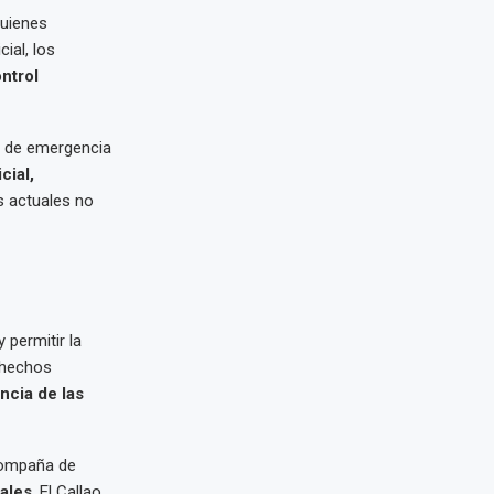
quienes
ial, los
ntrol
o de emergencia
cial,
s actuales no
 permitir la
s hechos
encia de las
acompaña de
nales
. El Callao