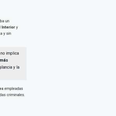
aba un
 Interior
y
a y sin
 no implica
 más
ilancia y la
es
empleadas
das criminales.