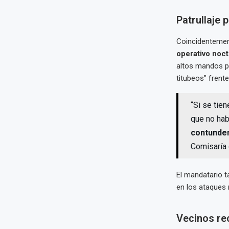
Patrullaje 
Coincidentement
operativo noc
altos mandos po
titubeos” frent
“Si se tie
que no hab
contunde
Comisaría 
El mandatario t
en los ataques 
Vecinos re