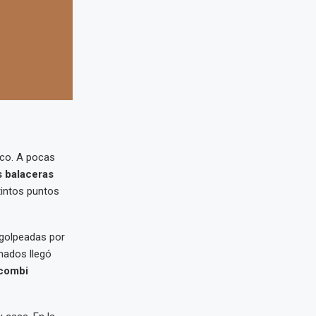
co. A pocas
 balaceras
tintos puntos
 golpeadas por
mados llegó
combi