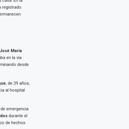
 casa. En la
a registrado.
permanecen
José María
ba en la vía
caminando desde
que
, de 39 años,
a al hospital
s de emergencia
idos
durante el
ipo de hechos.