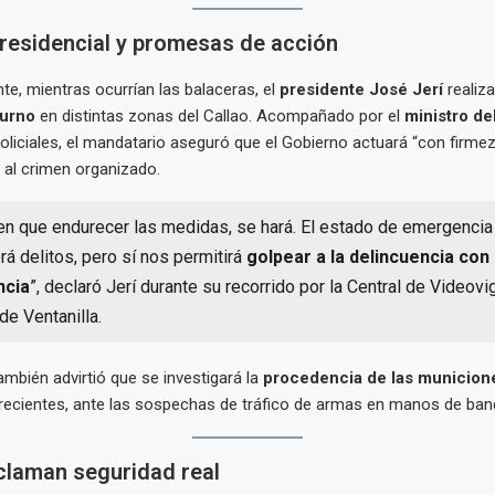
presidencial y promesas de acción
e, mientras ocurrían las balaceras, el
presidente José Jerí
realiz
turno
en distintas zonas del Callao. Acompañado por el
ministro del
liciales, el mandatario aseguró que el Gobierno actuará “con firmez
e al crimen organizado.
nen que endurecer las medidas, se hará. El estado de emergencia
rá delitos, pero sí nos permitirá
golpear a la delincuencia con
ncia
”, declaró Jerí durante su recorrido por la Central de Videovig
de Ventanilla.
ambién advirtió que se investigará la
procedencia de las municion
recientes, ante las sospechas de tráfico de armas en manos de ban
claman seguridad real