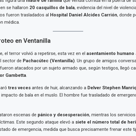
mas figura una
madre de familia
que vendía comida en la puerta de su
men se hallaron
20 casquillos de bala
, evidencia del nivel de violenci
os fueron trasladados al
Hospital Daniel Alcides Carrión
, donde 
ón médica.
oteo en Ventanilla
 el terror volvió a repetirse, esta vez en el
asentamiento humano 
el sector de
Pachacútec (Ventanilla)
. Un grupo de amigos conversa
 fueron atacados por un sujeto armado que, según testigos, llegó 
or Gambetta
.
paró
tres veces
antes de huir, alcanzando a
Delver Stephen Manri
n impacto de bala en el muslo. El hombre fue trasladado de emergenci
lataron escenas de
pánico y desesperación
, mientras los servicio
víctimas. Este segundo ataque elevó a
siete el número total de her
estado de emergencia, medida que busca precisamente frenar este t