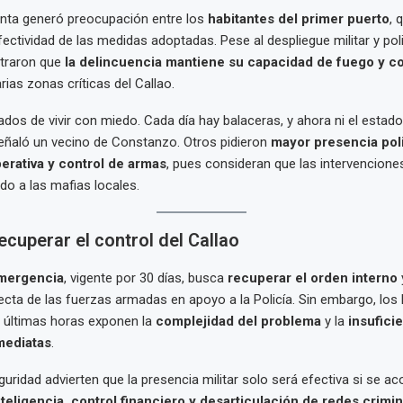
enta generó preocupación entre los
habitantes del primer puerto
, 
ectividad de las medidas adoptadas. Pese al despliegue militar y polic
traron que
la delincuencia mantiene su capacidad de fuego y co
rias zonas críticas del Callao.
os de vivir con miedo. Cada día hay balaceras, y ahora ni el estad
eñaló un vecino de Constanzo. Otros pidieron
mayor presencia poli
perativa y control de armas
, pues consideran que las intervencione
do a las mafias locales.
recuperar el control del Callao
mergencia
, vigente por 30 días, busca
recuperar el orden interno
y
recta de las fuerzas armadas en apoyo a la Policía. Sin embargo, lo
s últimas horas exponen la
complejidad del problema
y la
insufici
mediatas
.
guridad advierten que la presencia militar solo será efectiva si se 
teligencia, control financiero y desarticulación de redes crimi