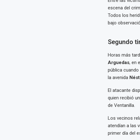
Entre las vícti
escena del cri
Todos los herid
bajo observaci
Segundo tir
Horas más tarde,
Arguedas
, en 
pública cuando
la avenida
Nést
El atacante dis
quien recibió u
de Ventanilla.
Los vecinos re
atendían a las 
primer día del 