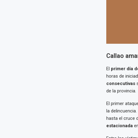
Callao ama
El
primer día d
horas de inicia
consecutivas
s
de la provincia.
El primer ataqu
la delincuencia
hasta el cruce 
estacionada
en