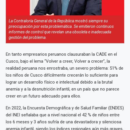
La Contraloría General de la República mostró siempre su
preocupación por esta problemática. Se emitieron continuos
informes de control que revelan una obsoleta e inadecuada
gestión del problema.
En tanto empresarios peruanos clausuraban la CADE en el
Cusco, bajo el lema “Volver a creer, Volver a crecer”, la
realidad peruana nos enrostraba, un severo problema: 51% de
los niños de Cusco difícilmente crecerán lo suficiente para
lograr un desarrollo físico e intelectual debido a la brutal
anemia y a la desnutrición infantil, en un país que no parece
creer en un futuro adecuado para ellos.
En 2022, la Encuesta Demográfica y de Salud Familiar (ENDES)
del INEI señalaba que a nivel nacional el 42 % de niños entre
los 6 meses y 3 años sufría de una devastadora y silenciosa
anemia infantil, siendo los índices regionales aún más graves,