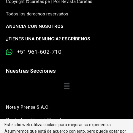
Copyright ©caretas.pe | Por Revista Caretas
Todos los derechos reservados
ANUNCIA CON NOSOTROS
¿
TIENES UNA DENUNCIA? ESCRÍBENOS
+51 961-602-710
Nuestras Secciones
Nota y Prensa S.A.C.
Contacto:
editorweb@caretas.com.pe
Este sitio web utiliza cookies para mejorar su experiencia.
Asumiremos que está de acuerdo con esto, pero puede optar por
Síguenos: