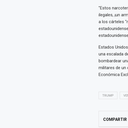
"Estos narcoter
ilegales, ¡un a
a los cárteles
estadounidense
estadounidense
Estados Unidos
una escalada d
bombardear una 
militares de u
Económica Excl
TRUMP
VE
COMPARTIR