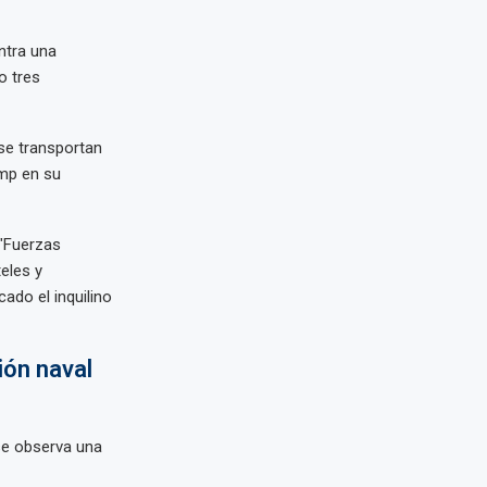
ntra una
o tres
 se transportan
ump en su
 "Fuerzas
eles y
cado el inquilino
ión naval
se observa una