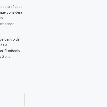
ndo narcóticos
 que considera
es
iudadanos
be dentro de
ses a
os. El sábado
su Zona