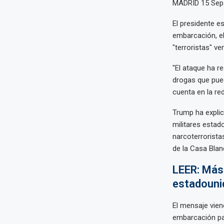
MADRID 15 Sep
El presidente e
embarcación, e
"terroristas" v
"El ataque ha re
drogas que pue
cuenta en la red
Trump ha explic
militares estad
narcoterroristas
de la Casa Blan
LEER: Más 
estadouni
El mensaje vien
embarcación pa