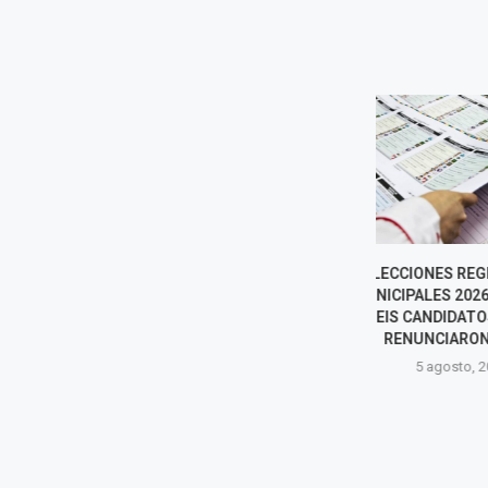
ELECCIONES REGIONALES Y
MIGUEL TORR
MUNICIPALES 2026: AL MENOS
TRABAJO VI
SEIS CANDIDATOS EN LIMA
CONGRESO AN
RENUNCIARON A SU...
DE OPOSIC
AVANC
5 agosto, 2026
5 agost