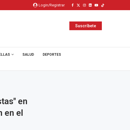
Login/Registrar
Suscríbete
ELLAS
SALUD
DEPORTES
stas" en
 en el