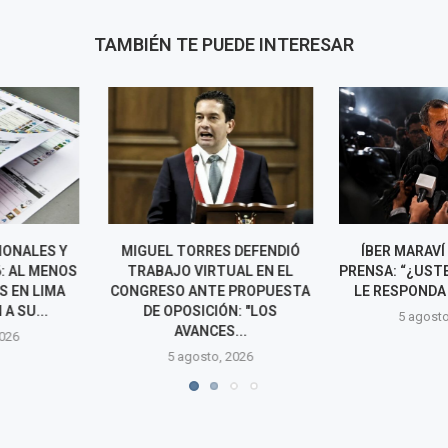
TAMBIÉN TE PUEDE INTERESAR
ES DEFENDIÓ
ÍBER MARAVÍ GRITA A LA
LUIS RUB
RTUAL EN EL
PRENSA: “¿USTED QUIERE QUE
RENUNCI
TE PROPUESTA
LE RESPONDA LO QUE LE...
CANDIDATU
IÓN: "LOS
ALCALDÍA DE L
5 agosto, 2026
ES...
5 agos
o, 2026