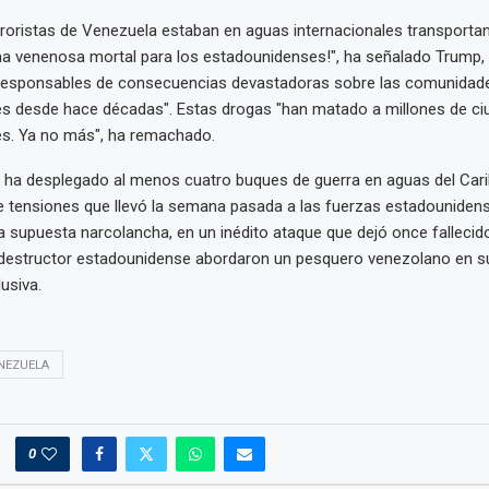
roristas de Venezuela estaban en aguas internacionales transporta
rma venenosa mortal para los estadounidenses!", ha señalado Trump,
 "responsables de consecuencias devastadoras sobre las comunidad
s desde hace décadas". Estas drogas "han matado a millones de c
s. Ya no más", ha remachado.
 ha desplegado al menos cuatro buques de guerra en aguas del Cari
e tensiones que llevó la semana pasada a las fuerzas estadouniden
supuesta narcolancha, en un inédito ataque que dejó once fallecid
n destructor estadounidense abordaron un pesquero venezolano en 
usiva.
NEZUELA
0