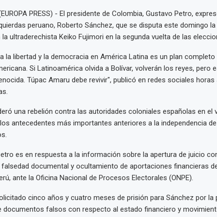
(EUROPA PRESS) - El presidente de Colombia, Gustavo Petro, expres
quierdas peruano, Roberto Sánchez, que se disputa este domingo la 
 la ultraderechista Keiko Fujimori en la segunda vuelta de las eleccio
a la libertad y la democracia en América Latina es un plan completo 
mericana. Si Latinoamérica olvida a Bolívar, volverán los reyes, pero 
genocida. Túpac Amaru debe revivir", publicó en redes sociales horas 
as.
eró una rebelión contra las autoridades coloniales españolas en el vi
los antecedentes más importantes anteriores a la independencia de
s.
etro es en respuesta a la información sobre la apertura de juicio c
e falsedad documental y ocultamiento de aportaciones financieras de
erú, ante la Oficina Nacional de Procesos Electorales (ONPE).
solicitado cinco años y cuatro meses de prisión para Sánchez por la
e documentos falsos con respecto al estado financiero y movimient