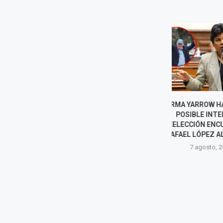
NORMA YARROW HABLA SOBRE
PODER JUDIC
POSIBLE INTENTO DE
PEDIDO DE EX
REELECCIÓN ENCUBIERTA DE
FAVOR DE PEDR
RAFAEL LÓPEZ ALIAGA EN...
PRÓXIM
7 agosto, 2026
7 agost