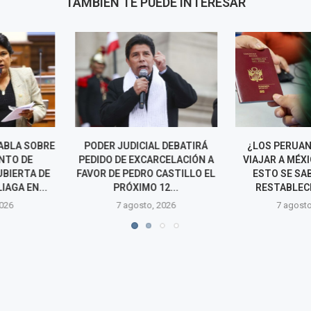
TAMBIÉN TE PUEDE INTERESAR
IAL DEBATIRÁ
¿LOS PERUANOS PODRÁN
CARLOS ESPÁ
CARCELACIÓN A
VIAJAR A MÉXICO SIN VISA?
POSIBILIDA
O CASTILLO EL
ESTO SE SABE TRAS EL
REQUISITO DE
O 12...
RESTABLECIMIENTO...
PERUANOS
o, 2026
7 agosto, 2026
7 agos