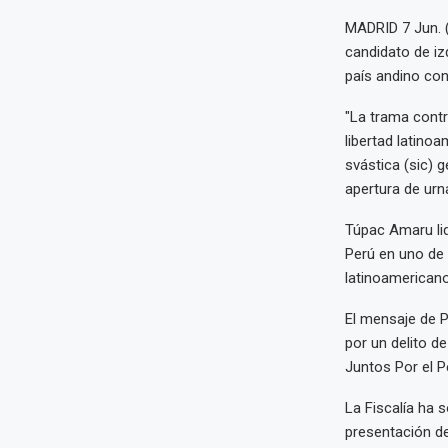
MADRID 7 Jun. 
candidato de iz
país andino con
"La trama contr
libertad latinoa
svástica (sic) 
apertura de urn
Túpac Amaru lid
Perú en uno de 
latinoamericano
El mensaje de P
por un delito d
Juntos Por el P
La Fiscalía ha 
presentación d