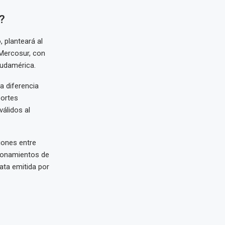
?
 planteará al
 Mercosur, con
Sudamérica.
a diferencia
portes
válidos al
iones entre
tionamientos de
rata emitida por