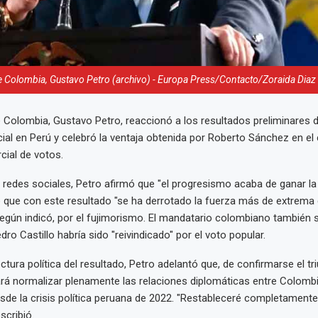
e Colombia, Gustavo Petro (archivo) - Europa Press/Contacto/Zoraida Diaz
e Colombia, Gustavo Petro, reaccionó a los resultados preliminares 
cial en Perú y celebró la ventaja obtenida por Roberto Sánchez en el
rcial de votos.
 redes sociales, Petro afirmó que "el progresismo acaba de ganar la
 que con este resultado "se ha derrotado la fuerza más de extrema
egún indicó, por el fujimorismo. El mandatario colombiano también s
ro Castillo habría sido "reivindicado" por el voto popular.
ectura política del resultado, Petro adelantó que, de confirmarse el tr
á normalizar plenamente las relaciones diplomáticas entre Colombi
sde la crisis política peruana de 2022. "Restableceré completamente
scribió.