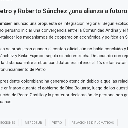
etro y Roberto Sánchez ¿una alianza a futuro
ambién anunció una propuesta de integración regional. Según explicó,
o peruano iniciar una convergencia entre la Comunidad Andina y el
fortalecer los mecanismos de cooperación económica y política en 
es se produjeron cuando el conteo oficial aún no había concluido y l
ánchez y Keiko Fujimori seguía siendo estrecha. De acuerdo con re
 la distancia entre ambos candidatos era inferior al 1% de los votos 
onunciamiento de Petro.
 presidente colombiano ha generado atención debido a que las relac
 enfriaron durante el gobierno de Dina Boluarte, luego de los cues
itución de Pedro Castillo y la posterior declaración de persona non g
ruanas.
LECCIONES
MERCOSUR
PETRO
RELACIONES DIPLOMÁTICAS