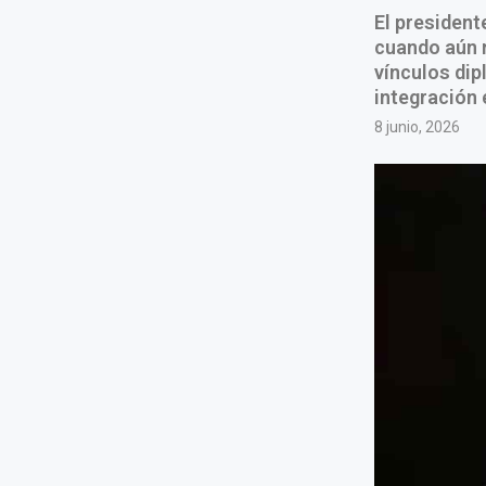
El president
cuando aún n
vínculos di
integración 
8 junio, 2026