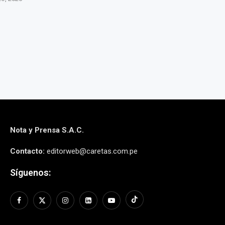
7 agosto, 2026
7 agos
Nota y Prensa S.A.C.
Contacto:
editorweb@caretas.com.pe
Síguenos: