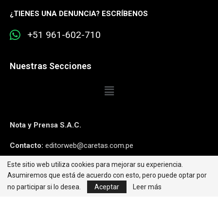
¿
TIENES UNA DENUNCIA? ESCRÍBENOS
+51 961-602-710
Nuestras Secciones
Nota y Prensa S.A.C.
Contacto:
editorweb@caretas.com.pe
Este sitio web utiliza cookies para mejorar su experiencia.
Síguenos:
Asumiremos que está de acuerdo con esto, pero puede optar por
no participar si lo desea.
Aceptar
Leer más