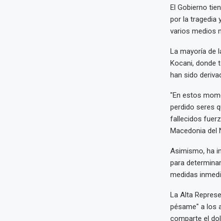
El Gobierno tien
por la tragedia
varios medios m
La mayoría de l
Kocani, donde t
han sido derivad
"En estos mome
perdido seres q
fallecidos fuer
Macedonia del N
Asimismo, ha in
para determinar
medidas inmedia
La Alta Represe
pésame" a los a
comparte el dol