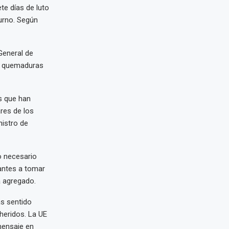
te días de luto
turno. Según
General de
or quemaduras
s que han
ares de los
nistro de
o necesario
vantes a tomar
a agregado.
ás sentido
heridos. La UE
mensaje en