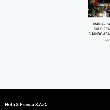
DE LA ESPRIELLA TOMA
IRÁN AVISA A
POSESIÓN DE SU NUEVO
SOLO REAB
GABINETE PARA PONER EN
CUANDO ACABE 
MARCHA LA...
8 agost
8 agosto, 2026
Nota & Prensa S.A.C.