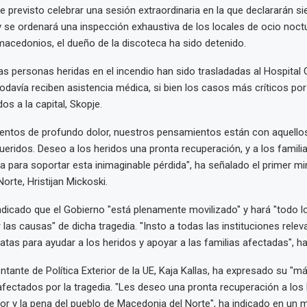
e previsto celebrar una sesión extraordinaria en la que declararán sie
 y se ordenará una inspección exhaustiva de los locales de ocio noc
acedonios, el dueño de la discoteca ha sido detenido.
as personas heridas en el incendio han sido trasladadas al Hospital 
odavía reciben asistencia médica, si bien los casos más críticos p
os a la capital, Skopje.
ntos de profundo dolor, nuestros pensamientos están con aquello
ueridos. Deseo a los heridos una pronta recuperación, y a los famili
za para soportar esta inimaginable pérdida", ha señalado el primer mi
orte, Hristijan Mickoski.
dicado que el Gobierno "está plenamente movilizado" y hará "todo l
 las causas" de dicha tragedia. "Insto a todas las instituciones rele
tas para ayudar a los heridos y apoyar a las familias afectadas", h
ntante de Política Exterior de la UE, Kaja Kallas, ha expresado su "m
fectados por la tragedia. "Les deseo una pronta recuperación a los 
or y la pena del pueblo de Macedonia del Norte", ha indicado en un 