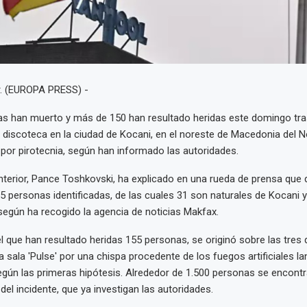
. (EUROPA PRESS) -
s han muerto y más de 150 han resultado heridas este domingo tras
 discoteca en la ciudad de Kocani, en el noreste de Macedonia del 
or pirotecnia, según han informado las autoridades.
 Interior, Pance Toshkovski, ha explicado en una rueda de prensa que 
35 personas identificadas, de las cuales 31 son naturales de Kocani y
 según ha recogido la agencia de noticias Makfax.
el que han resultado heridas 155 personas, se originó sobre las tres 
 sala 'Pulse' por una chispa procedente de los fuegos artificiales l
egún las primeras hipótesis. Alrededor de 1.500 personas se encont
el incidente, que ya investigan las autoridades.