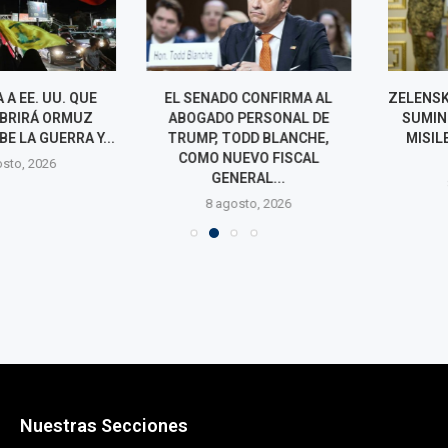
 EE. UU. QUE
EL SENADO CONFIRMA AL
ZELENSKI SE Q
RIRÁ ORMUZ
ABOGADO PERSONAL DE
SUMINISTRO
LA GUERRA Y...
TRUMP, TODD BLANCHE,
MISILES PAT
COMO NUEVO FISCAL
UU
o, 2026
GENERAL...
8 agos
8 agosto, 2026
Nuestras Secciones