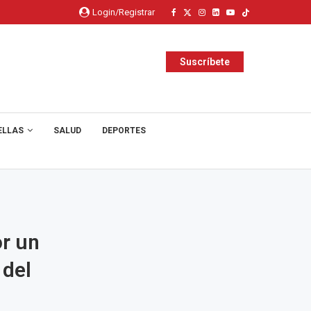
Login/Registrar
Suscríbete
ELLAS
SALUD
DEPORTES
or un
 del