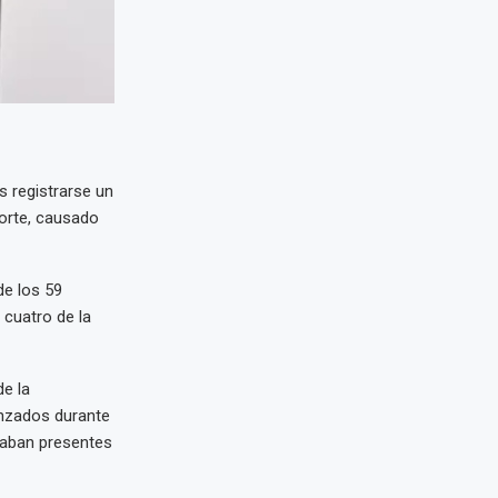
 registrarse un
Norte, causado
de los 59
 cuatro de la
de la
anzados durante
raban presentes