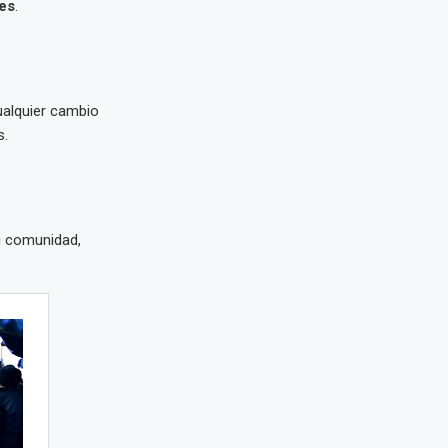
nes
.
alquier cambio
s.
u comunidad,