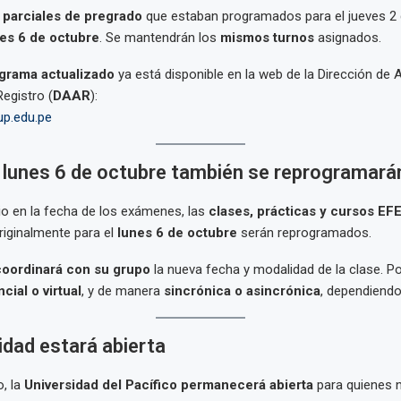
parciales de pregrado
que estaban programados para el jueves 2 
es 6 de octubre
. Se mantendrán los
mismos turnos
asignados.
grama actualizado
ya está disponible en la web de la Dirección de
egistro (
DAAR
):
.up.edu.pe
 lunes 6 de octubre también se reprogramará
o en la fecha de los exámenes, las
clases, prácticas y cursos EF
iginalmente para el
lunes 6 de octubre
serán reprogramados.
coordinará con su grupo
la nueva fecha y modalidad de la clase. P
cial o virtual
, y de manera
sincrónica o asincrónica
, dependiendo
idad estará abierta
o, la
Universidad del Pacífico permanecerá abierta
para quienes n