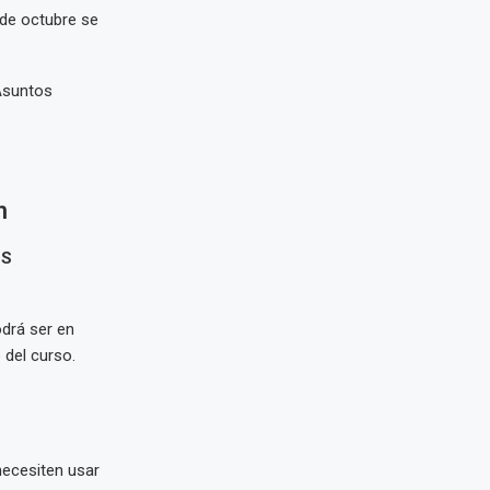
de octubre se
 Asuntos
n
ES
odrá ser en
 del curso.
ecesiten usar