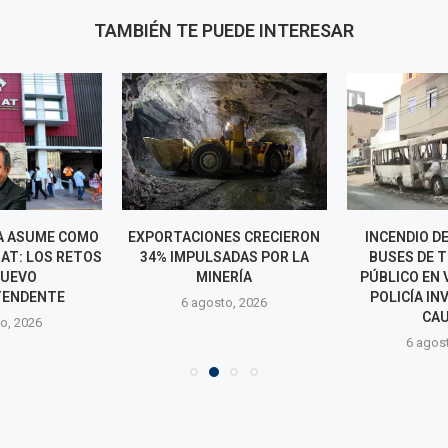
TAMBIÉN TE PUEDE INTERESAR
A ASUME COMO
EXPORTACIONES CRECIERON
INCENDIO D
NAT: LOS RETOS
34% IMPULSADAS POR LA
BUSES DE 
NUEVO
MINERÍA
PÚBLICO EN 
TENDENTE
POLICÍA IN
6 agosto, 2026
CA
o, 2026
6 agos