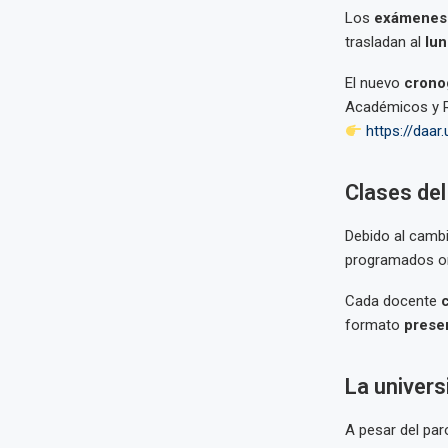
Los
exámenes 
trasladan al
lun
El nuevo
crono
Académicos y R
https://daar
Clases del
Debido al cambi
programados or
Cada docente
formato
presen
La univers
A pesar del par