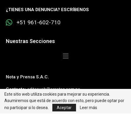
¿
TIENES UNA DENUNCIA? ESCRÍBENOS
+51 961-602-710
Nuestras Secciones
Nota y Prensa S.A.C.
Contacto:
editorweb@caretas.com.pe
Este sitio web utiliza cookies para mejorar su experiencia.
Asumiremos que está de acuerdo con esto, pero puede optar por
Síguenos:
no participar si lo desea.
Aceptar
Leer más