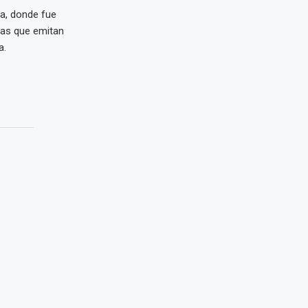
a, donde fue
lgas que emitan
a.