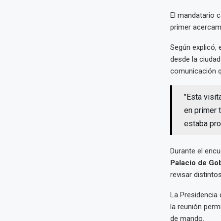
El mandatario c
primer acercami
Según explicó, 
desde la ciudad
comunicación q
"Esta visit
en primer 
estaba pro
Durante el encu
Palacio de Go
revisar distint
La Presidencia 
la reunión perm
de mando.