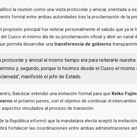
alificó la reunión como una visita protocolar y amical, orientada a e
ento formal entre ambas autoridades tras la proclamación de la pre
el propósito principal fue reiterar personalmente el saludo que ya le
 del Cusco el mismo día de su proclamación oficial y abrir un canal 
ue permita desarrollar una
transferencia de gobierno
transparente 
a protocolar y amical al mismo tiempo era para reiterarle nuestra 
término y, segundo, porque lo hicimos desde el Cusco el mismo 
clamada", manifestó el jefe de Estado.
entro, Balcázar extendió una invitación formal para que
Keiko Fujim
bierno
el próximo jueves, con el objetivo de continuar el intercambio
os aspectos vinculados al proceso de transición.
de la República informó que la mandataria electa aceptó la invitació
itirá fortalecer las coordinaciones entre ambas administraciones an