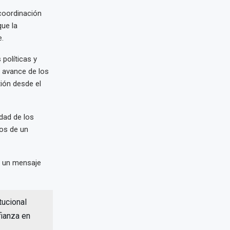
coordinación
que la
e.
políticas y
l avance de los
tión desde el
dad de los
ios de un
n un mensaje
tucional
fianza en