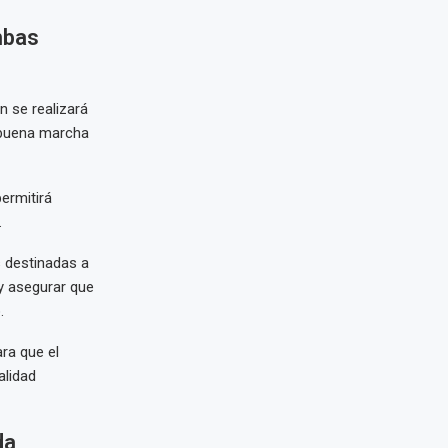
mbas
n se realizará
a buena marcha
ermitirá
.
s destinadas a
 y asegurar que
.
ra que el
alidad
da