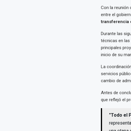
Con la reunión
entre el gobiern
transferencia
Durante las sig
técnicas en las
principales pro
inicio de su ma
La coordinación
servicios públic
cambio de admi
Antes de conclu
que reflejó el p
"Todo el 
representa
una etapa c