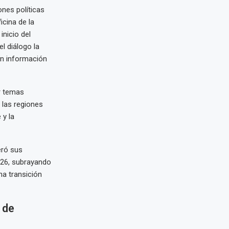
ones políticas
icina de la
inicio del
l diálogo la
án información
r temas
e las regiones
 y la
eró sus
2026, subrayando
na transición
 de