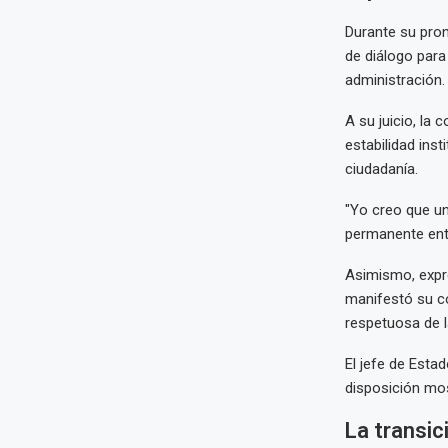
Durante su pro
de diálogo para
administración.
A su juicio, la
estabilidad inst
ciudadanía.
"Yo creo que un
permanente entr
Asimismo, expre
manifestó su co
respetuosa de l
El jefe de Esta
disposición mo
La transic