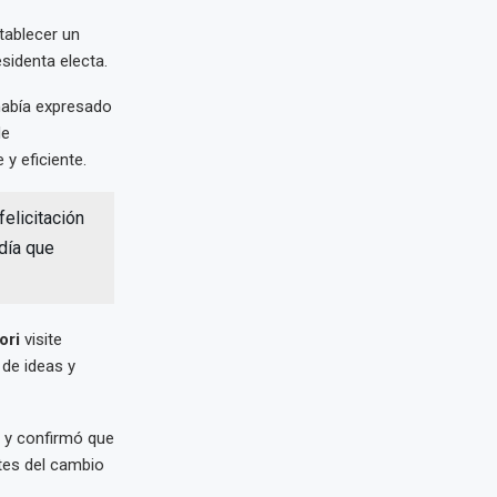
stablecer un
sidenta electa.
 había expresado
de
y eficiente.
felicitación
día que
ori
visite
 de ideas y
n y confirmó que
tes del cambio