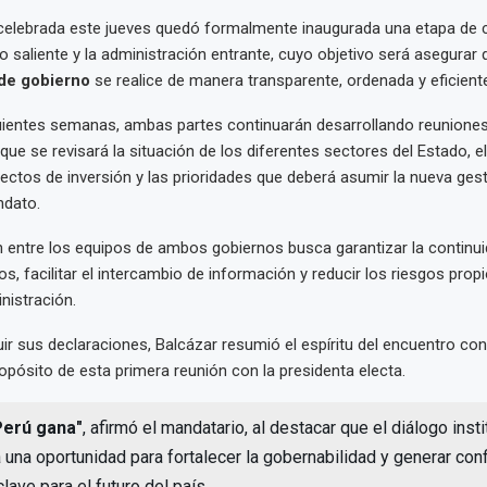
 celebrada este jueves quedó formalmente inaugurada una etapa de 
o saliente y la administración entrante, cuyo objetivo será asegurar 
 de gobierno
se realice de manera transparente, ordenada y eficient
uientes semanas, ambas partes continuarán desarrollando reuniones 
 que se revisará la situación de los diferentes sectores del Estado, e
yectos de inversión y las prioridades que deberá asumir la nueva ges
ndato.
 entre los equipos de ambos gobiernos busca garantizar la continui
os, facilitar el intercambio de información y reducir los riesgos prop
nistración.
ir sus declaraciones, Balcázar resumió el espíritu del encuentro co
ropósito de esta primera reunión con la presidenta electa.
Perú gana"
, afirmó el mandatario, al destacar que el diálogo insti
 una oportunidad para fortalecer la gobernabilidad y generar con
lave para el futuro del país.