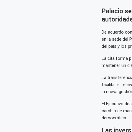
Palacio se
autoridad
De acuerdo con l
en la sede del 
del país y los 
La cita forma p
mantener un diá
La transferenci
facilitar el rel
la nueva gestió
El Ejecutivo de
cambio de mando
democrática.
Las invers