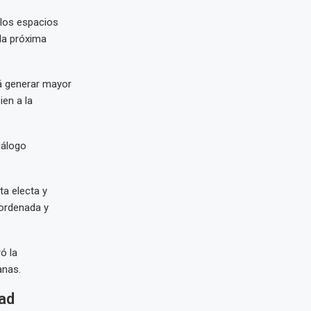
 los espacios
 la próxima
rá generar mayor
ien a la
iálogo
a electa y
 ordenada y
ó la
anas.
dad