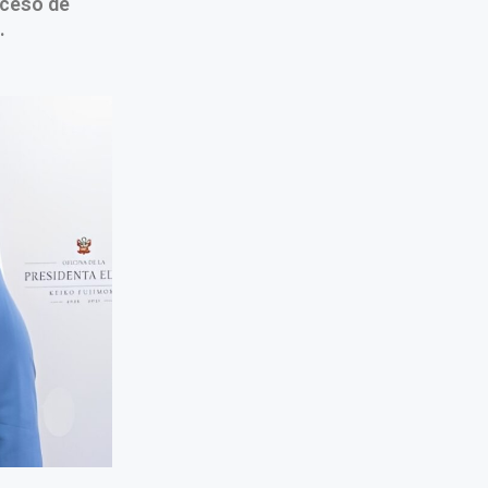
oceso de
.