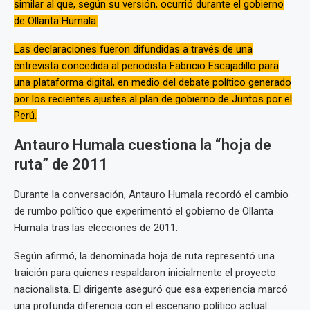
similar al que, según su versión, ocurrió durante el gobierno
de Ollanta Humala.
Las declaraciones fueron difundidas a través de una
entrevista concedida al periodista Fabricio Escajadillo para
una plataforma digital, en medio del debate político generado
por los recientes ajustes al plan de gobierno de Juntos por el
Perú.
Antauro Humala cuestiona la “hoja de
ruta” de 2011
Durante la conversación, Antauro Humala recordó el cambio
de rumbo político que experimentó el gobierno de Ollanta
Humala tras las elecciones de 2011.
Según afirmó, la denominada hoja de ruta representó una
traición para quienes respaldaron inicialmente el proyecto
nacionalista. El dirigente aseguró que esa experiencia marcó
una profunda diferencia con el escenario político actual.