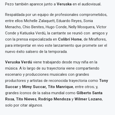
Pezo también aparece junto a
Veruska
en el audiovisual
.
Respaldada por un equipo de profesionales comprometidos,
entre ellos Michelle Zalaquett, Eduardo Reyes, Sonia
Menacho, Chio Benites, Hugo Conde, Nelly Mosquera, Víctor
Conde y Katiuska Verdú, la cantante se reunió con amigos y
con la prensa especializada en
Colibrí Home
, de Miraflores,
para interpretar en vivo este lanzamiento que promete ser el
nuevo éxito salsero de la temporada.
Veruska Verdú
viene trabajando desde muy niña en la
música. A lo largo de su trayectoria viene compartiendo
escenario y producciones musicales con grandes
productores y artistas de reconocida trayectoria como
Tony
Succar
y
Mimy Succar,
Tito Manrique
, entre otros; y,
grandes íconos de la salsa mundial como
Gilberto Santa
Rosa
,
Tito Nieves
,
Rodrigo Mendoza
y
Wilmer Lozano
,
solo por citar algunos.