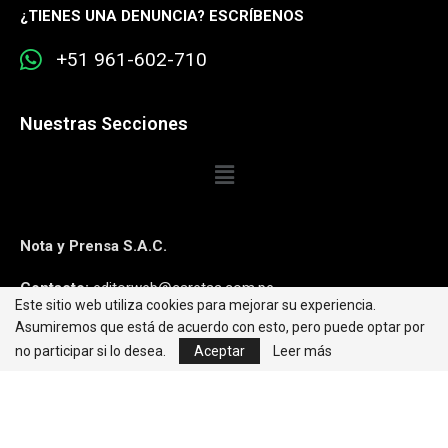
¿
TIENES UNA DENUNCIA? ESCRÍBENOS
+51 961-602-710
Nuestras Secciones
Nota y Prensa S.A.C.
Contacto:
editorweb@caretas.com.pe
Este sitio web utiliza cookies para mejorar su experiencia.
Asumiremos que está de acuerdo con esto, pero puede optar por
Síguenos:
no participar si lo desea.
Aceptar
Leer más