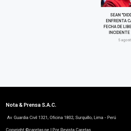
SEAN "DIDDY" COMBS
RIHANNA DE
ENFRENTA CAMBIO EN SU
BARBADOS CON
FECHA DE LIBERACIÓN TRAS
CARNAVAL EN C
INCIDENTE EN PRISIÓN
5 agost
5 agosto, 2026
Nota & Prensa S.A.C.
Av. Guardia Civil 1321, Oficina 1802, Surquillo, Lima - Perú
Copyright ©caretas.pe | Por Revista Caretas