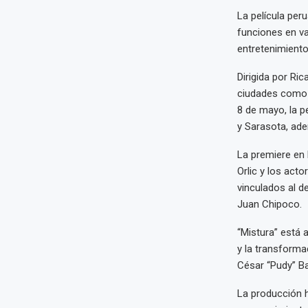
La película per
funciones en va
entretenimiento
Dirigida por Ric
ciudades como M
8 de mayo, la p
y Sarasota, ad
La premiere en 
Orlic y los act
vinculados al de
Juan Chipoco.
“Mistura” está 
y la transformac
César “Pudy” Ba
La producción h