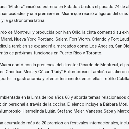
uana “Mistura” inició su estreno en Estados Unidos el pasado 24 de ab
rias ciudades y una premiere en Miami que reunió a figuras del cine, 
 y la gastronomía latina.
ardo de Montreuil y producida por Ivan Orlic, la cinta comenzó su exh
iami, Nueva York, Portland, Salem, Fort Worth, Orlando y Fort Laud
elícula también se expandirá a mercados como Los Ángeles, San Die
emás de próximas funciones en Puerto Rico y Toronto.
Miami contó con la presencia del director Ricardo de Montreuil, el p
ores Christian Meier y César “Pudy” Ballumbrosio. También asistieron 
porte, la gastronomía y el entretenimiento, entre ellos Teófilo Cubilla
ambientada en la Lima de los años 60 y aborda temas relacionados c
ión personal a través de la cocina. El elenco incluye a Bárbara Mori, 
llumbrosio, Hermelinda Luján, Stefano Meier, Vanessa Saba y Marco
a acumulado más de 20 premios en festivales internacionales, inclu