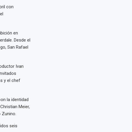
ril con
el
ibición en
erdale. Desde el
go, San Rafael
roductor Ivan
invitados
s y el chef
on la identidad
Christian Meier,
 Zunino.
idos seis