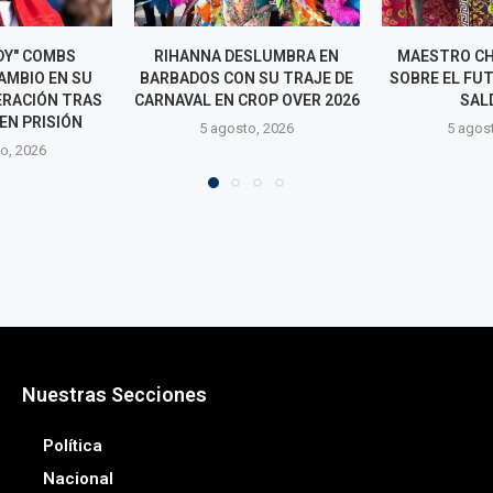
SLUMBRA EN
MAESTRO CHUNGA HABLA
PERÚ BUSCA 
 SU TRAJE DE
SOBRE EL FUTURO DE NALDY
LOS LATIN 
ROP OVER 2026
SALDAÑA
5 agos
o, 2026
5 agosto, 2026
Nuestras Secciones
Política
Nacional
Economía