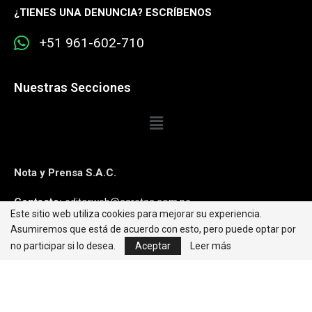
¿
TIENES UNA DENUNCIA? ESCRÍBENOS
+51 961-602-710
Nuestras Secciones
Nota y Prensa S.A.C.
Contacto:
editorweb@caretas.com.pe
Este sitio web utiliza cookies para mejorar su experiencia.
Asumiremos que está de acuerdo con esto, pero puede optar por
Síguenos:
no participar si lo desea.
Aceptar
Leer más