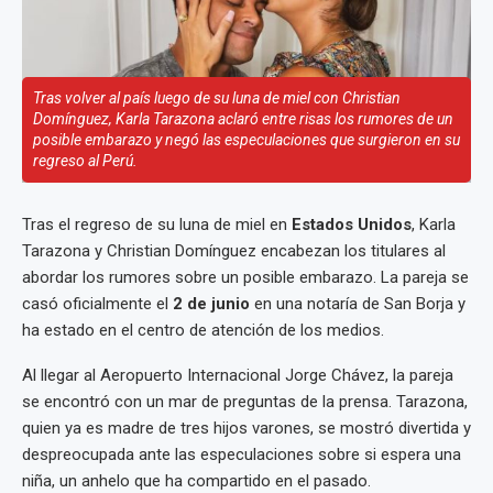
Tras volver al país luego de su luna de miel con Christian
Domínguez, Karla Tarazona aclaró entre risas los rumores de un
posible embarazo y negó las especulaciones que surgieron en su
regreso al Perú.
Tras el regreso de su luna de miel en
Estados Unidos
, Karla
Tarazona y Christian Domínguez encabezan los titulares al
abordar los rumores sobre un posible embarazo. La pareja se
casó oficialmente el
2 de junio
en una notaría de San Borja y
ha estado en el centro de atención de los medios.
Al llegar al Aeropuerto Internacional Jorge Chávez, la pareja
se encontró con un mar de preguntas de la prensa. Tarazona,
quien ya es madre de tres hijos varones, se mostró divertida y
despreocupada ante las especulaciones sobre si espera una
niña, un anhelo que ha compartido en el pasado.