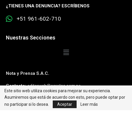
¿
TIENES UNA DENUNCIA? ESCRÍBENOS
+51 961-602-710
Nuestras Secciones
Nota y Prensa S.A.C.
Contacto:
editorweb@caretas.com.pe
Este sitio web utiliza cookies para mejorar su experiencia.
Asumiremos que está de acuerdo con esto, pero puede optar por
Síguenos:
no participar si lo desea.
Aceptar
Leer más